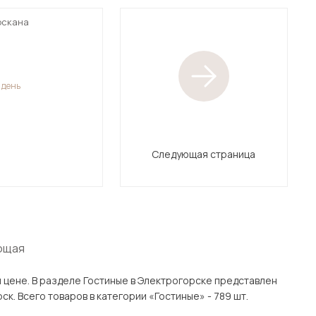
оскана
1 день
Следующая страница
ющая
 представлен
аров с доставкой в Москве и Подмосковью, включая Электрогорск. Всего товаров в категории «Гостиные» - 789 шт.