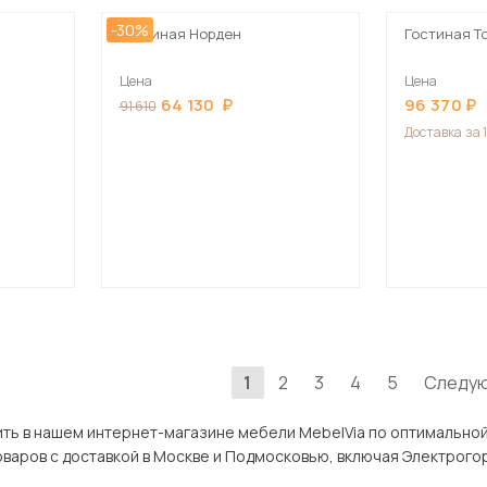
-30%
Гостиная Норден
Гостиная Т
Цена
Цена
64 130
96 370
91 610
Доставка
за 
1
2
3
4
5
Следу
интернет-магазине мебели MebelVia по оптимальной цене. В разделе Гостиные в Электрогорске
широкий ассортимент тов