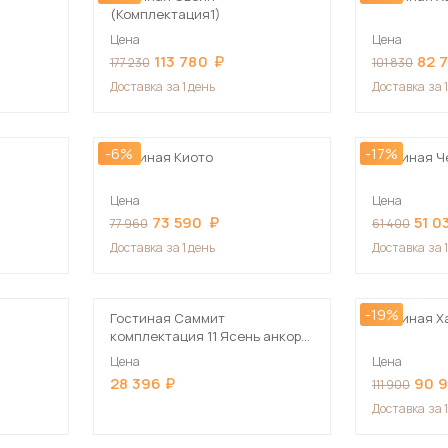
(Комплектация1)
Цена
Цена
113 780
82 
177 230
101 830
Доставка
за 1 день
Доставка
за 
-6%
-17%
Гостиная Киото
Гостиная 
Цена
Цена
73 590
51 0
77 960
61 400
Доставка
за 1 день
Доставка
за 
-19%
Гостиная Саммит
Гостиная Х
комплектация 11 Ясень анкор
тёмный
Цена
Цена
28 396
90 
111 900
Доставка
за 