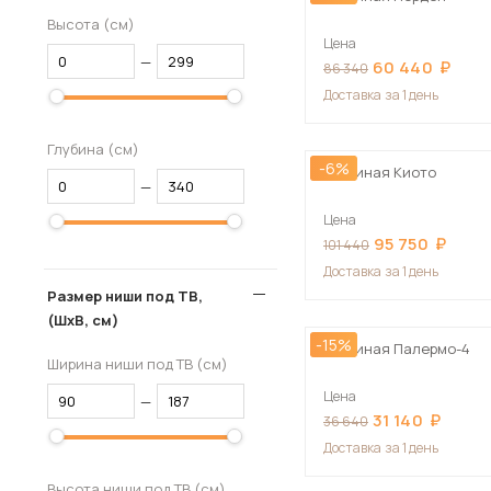
Высота (см)
Цена
—
60 440
86 340
Доставка
за 1 день
Глубина (см)
-6%
Гостиная Киото
—
Цена
95 750
101 440
Доставка
за 1 день
Размер ниши под ТВ,
(ШхВ, см)
-15%
Гостиная Палермо-4
Ширина ниши под ТВ (см)
Цена
—
31 140
36 640
Доставка
за 1 день
Высота ниши под ТВ (см)