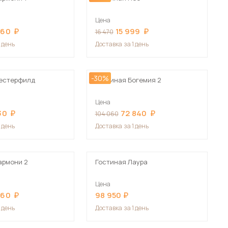
Цена
760
15 999
16 470
1 день
Доставка
за 1 день
-30%
Честерфилд
Гостиная Богемия 2
Цена
30
72 840
104 060
1 день
Доставка
за 1 день
армони 2
Гостиная Лаура
Цена
960
98 950
1 день
Доставка
за 1 день