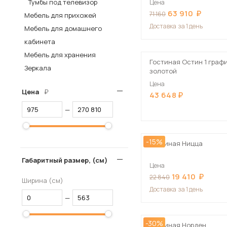
Тумбы под телевизор
Цена
63 910
Столы и стулья
71 160
Мебель для прихожей
Доставка
за 1 день
Мебель для домашнего
Шкафы и стеллажи
Пос
кабинета
Комоды и тумбы
Мебель для хранения
Вешалки и обувницы
Гостиная Остин 1 граф
Зеркала
золотой
Гарнитуры
Цена
Цена
43 648
—
-15%
Гостиная Ницца
Габаритный размер, (см)
Цена
19 410
22 840
Ширина (см)
Доставка
за 1 день
—
-30%
Гостиная Норден