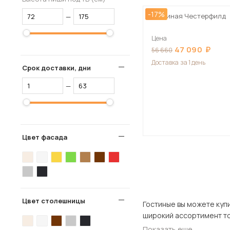
-17%
Гостиная Честерфилд
—
Цена
47 090
56 660
Доставка
за 1 день
Срок доставки, дни
—
Цвет фасада
Цвет столешницы
Гостиные вы можете купить в нашем 
Показать еще