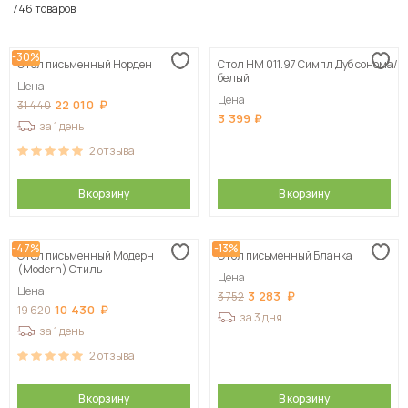
По популярности
746 товаров
Сначала дешевые
-30%
Стол письменный Норден
Стол НМ 011.97 Симпл Дуб сонома/
Сначала дорогие
белый
Цена
Цена
22 010
31 440
3 399
за 1 день
2
отзыва
В корзину
В корзину
-47%
-13%
Стол письменный Модерн
Стол письменный Бланка
(Modern) Стиль
Цена
Цена
3 283
3 752
10 430
19 620
за 3 дня
за 1 день
2
отзыва
В корзину
В корзину