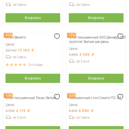
за 1 день
за 1 день
В корзину
В корзину
-36%
-13%
Стол Венето
Стол письменный 900 Денвер, Дуб
золотой, Белый шагрень
Цена
Цена
13 180
20 740
3 399
3 885
за 1 день
за 3 дня
2
отзыва
В корзину
В корзину
-13%
-20%
Стол письменный Токио, белый
Письменный стол Симпл ПС-07
Цена
Цена
4 119
6 890
4 708
8 610
за 3 дня
за 1 день