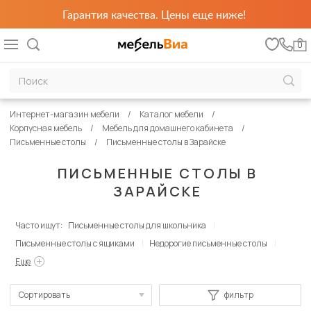
Гарантия качества. Цены еще ниже!
0
Интернет-магазин мебели
Каталог мебели
Корпусная мебель
Мебель для домашнего кабинета
Письменные столы
Письменные столы в Зарайске
ПИСЬМЕННЫЕ СТОЛЫ В
ЗАРАЙСКЕ
Часто ищут:
Письменные столы для школьника
Письменные столы с ящиками
Недорогие письменные столы
Еще
Сортировать
фильтр