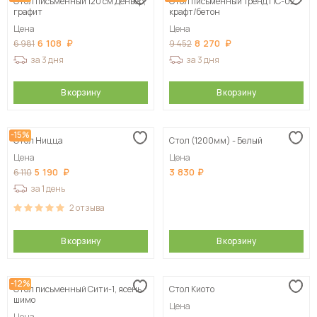
Стол письменный 120 см Денвер,
Стол письменный Тренд ПС-02,
графит
крафт/бетон
Цена
Цена
6 108
8 270
6 981
9 452
за 3 дня
за 3 дня
В корзину
В корзину
-15%
Стол Ницца
Стол (1200мм) - Белый
Цена
Цена
5 190
3 830
6 110
за 1 день
2
отзыва
В корзину
В корзину
-12%
Стол письменный Сити-1, ясень
Стол Киото
шимо
Цена
Цена