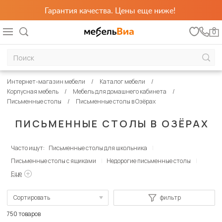
Гарантия качества. Цены еще ниже!
0
Интернет-магазин мебели
Каталог мебели
Корпусная мебель
Мебель для домашнего кабинета
Письменные столы
Письменные столы в Озёрах
ПИСЬМЕННЫЕ СТОЛЫ В ОЗЁРАХ
Часто ищут:
Письменные столы для школьника
Письменные столы с ящиками
Недорогие письменные столы
Еще
Сортировать
фильтр
По популярности
750 товаров