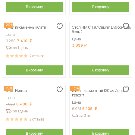
В корзину
В корзину
-20%
Стол письменный Сити
Стол НМ 011.97 Симпл Дуб сонома/
белый
Цена
Цена
7 410
9 260
3 399
за 1 день
2
отзыва
В корзину
В корзину
-15%
-13%
Стол Ницца
Стол письменный 120 см Денвер,
графит
Цена
Цена
6 480
7 620
6 108
6 981
за 1 день
за 3 дня
2
отзыва
В корзину
В корзину