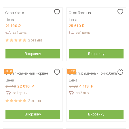
Сначала дешевые
Стол Киото
Стол Тоскана
Сначала дорогие
Цена
Цена
21 190
25 610
за 1 день
за 1 день
2
отзыва
В корзину
В корзину
-30%
-13%
Стол письменный Норден
Стол письменный Токио, белый
Цена
Цена
22 010
4 119
31 440
4 708
за 1 день
за 3 дня
2
отзыва
В корзину
В корзину