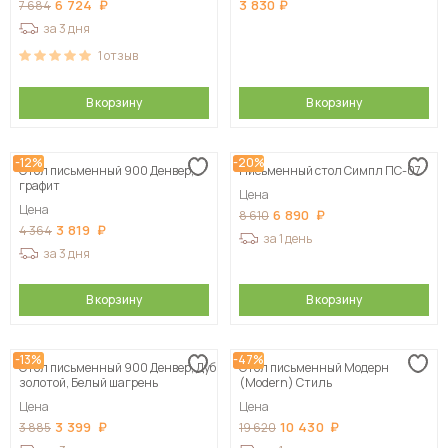
6 724
3 830
7 684
за 3 дня
1
отзыв
В корзину
В корзину
-12%
-20%
Стол письменный 900 Денвер,
Письменный стол Симпл ПС-07
графит
Цена
Цена
6 890
8 610
3 819
4 364
за 1 день
за 3 дня
В корзину
В корзину
-13%
-47%
Стол письменный 900 Денвер, Дуб
Стол письменный Модерн
золотой, Белый шагрень
(Modern) Стиль
Цена
Цена
3 399
10 430
3 885
19 620