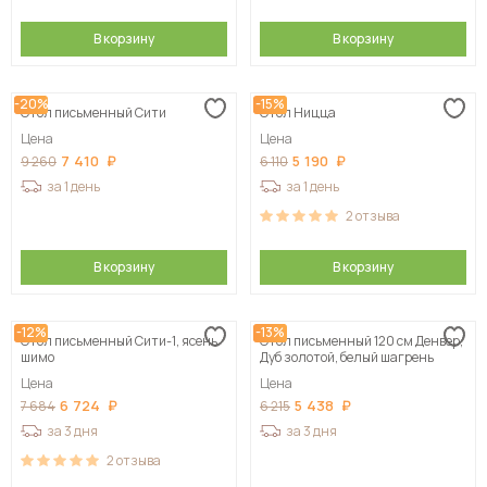
В корзину
В корзину
-20%
-15%
Стол письменный Сити
Стол Ницца
Цена
Цена
7 410
5 190
9 260
6 110
за 1 день
за 1 день
2
отзыва
В корзину
В корзину
-12%
-13%
Стол письменный Сити-1, ясень
Стол письменный 120 см Денвер,
шимо
Дуб золотой, белый шагрень
Цена
Цена
6 724
5 438
7 684
6 215
за 3 дня
за 3 дня
2
отзыва