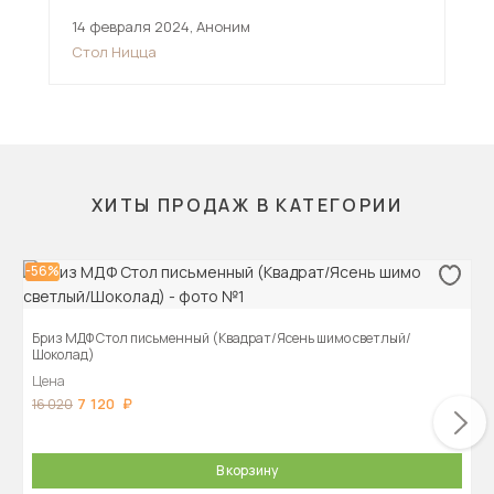
14 февраля 2024
,
Аноним
16 
Стол Ницца
Ст
ХИТЫ ПРОДАЖ В КАТЕГОРИИ
-56%
Бриз МДФ Стол письменный (Квадрат/Ясень шимо светлый/
Шоколад)
Цена
7 120
16 020
В корзину