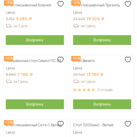
-13%
-15%
Стол письменный Бланка
Стол письменный Тризиль
Цена
Цена
3 283
19 920
3 752
23 440
за 3 дня
за 1 день
В корзину
В корзину
-20%
-36%
Письменный стол Симпл ПС-07
Стол Венето
Цена
Цена
7 100
13 180
8 880
20 740
за 1 день
за 1 день
2
отзыва
В корзину
В корзину
-12%
Стол письменный Сити-1, белый
Стол (1200мм) - Белый
Цена
Цена