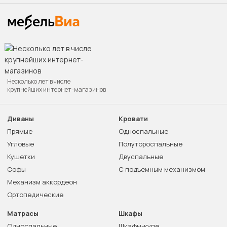
Несколько лет в числе
крупнейших интернет-магазинов
Диваны
Кровати
Прямые
Односпальные
Угловые
Полутороспальные
Кушетки
Двуспальные
Софы
С подъемным механизмом
Механизм аккордеон
Ортопедические
Матрасы
Шкафы
Односпальные
Шкафы-купе