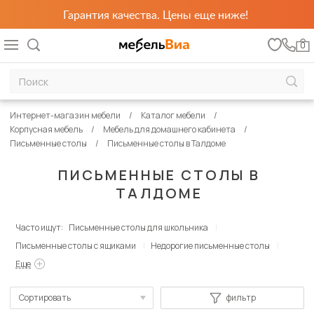
Гарантия качества. Цены еще ниже!
0
Интернет-магазин мебели
Каталог мебели
Корпусная мебель
Мебель для домашнего кабинета
Письменные столы
Письменные столы в Талдоме
ПИСЬМЕННЫЕ СТОЛЫ В
ТАЛДОМЕ
Часто ищут:
Письменные столы для школьника
Письменные столы с ящиками
Недорогие письменные столы
Еще
Сортировать
фильтр