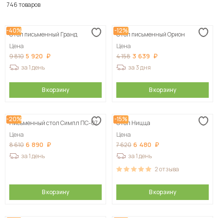
По популярности
746 товаров
Сначала дешевые
-40%
-12%
Стол письменный Гранд
Стол письменный Орион
Сначала дорогие
Цена
Цена
5 920
3 639
9 810
4 158
за 1 день
за 3 дня
В корзину
В корзину
-20%
-15%
Письменный стол Симпл ПС-07
Стол Ницца
Цена
Цена
6 890
6 480
8 610
7 620
за 1 день
за 1 день
2
отзыва
В корзину
В корзину