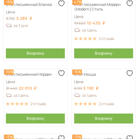
-13%
-47%
Стол письменный Бланка
Стол письменный Модерн
(Modern) Стиль
Цена
Цена
3 283
3 752
10 430
19 620
за 3 дня
за 1 день
2
отзыва
В корзину
В корзину
-30%
-15%
Стол письменный Норден
Стол Ницца
Цена
Цена
22 010
5 190
31 440
6 110
за 1 день
за 1 день
2
отзыва
2
отзыва
В корзину
В корзину
-13%
-13%