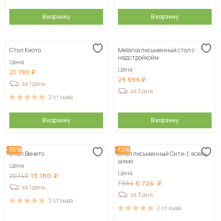
В корзину
В корзину
Стол Киото
Melania письменный стол с
надстройкойм
Цена
Цена
21 190
29 696
за 1 день
за 3 дня
2
отзыва
В корзину
В корзину
-36%
-12%
Стол Венето
Стол письменный Сити-1, ясень
шимо
Цена
Цена
13 180
20 740
6 724
7 684
за 1 день
за 3 дня
2
отзыва
2
отзыва