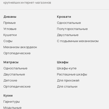
крупнейших интернет-магазинов
Диваны
Кровати
Прямые
Односпальные
Угловые
Полутороспальные
Кушетки
Двуспальные
Софы
С подъемным механизмом
Механизм аккордеон
Ортопедические
Матрасы
Шкафы
Односпальные
Шкафы-купе
Двуспальные
Распашные шкафы
Детские
Для прихожей
Ортопедические
Для спальни
Кухни
Гарнитуры
Модульные