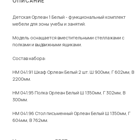
ОПИСАНИЕ
Столы и стулья
Детская Орлеан 1 Белый - функциональный комплект
Шкафы и стеллажи
Пос
мебели для зоны учебы и занятий.
Комоды и тумбы
Модель оснащается вместительными стеллажами с
Вешалки и обувницы
полками и выдвижными ящиками.
Гарнитуры
Состав набора:
НМ 041.91 Шкаф Орлеан Белый 2 шт. Ш 900мм, Г 602мм, В
2200мм.
НМ 041.95 Полка Орлеан Белый Ш 1350мм, Г 302мм, В
300мм.
НМ 041.96 Стол письменный Орлеан Белый Ш 1350мм, Г
604мм, В 762мм.