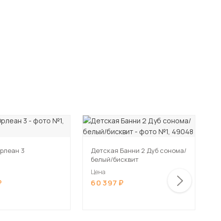
рлеан 3
Детская Банни 2 Дуб сонома/
Д
белый/бисквит
К
Цена
Ц
60 397
4