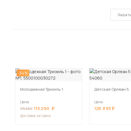
Задат
-34%
Молодежная Тризиль 1
Детская Орлеан 5
Цена
Цена
115 290
126 895
175 580
Доставка
за 1 день