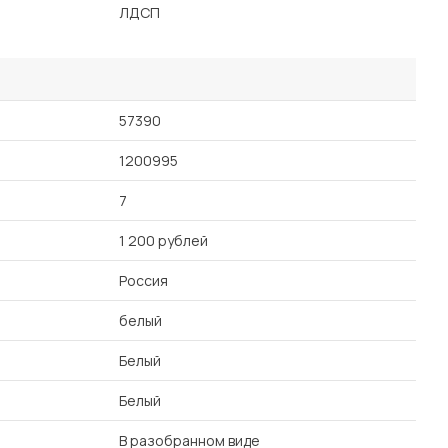
ЛДСП
57390
1200995
7
1 200 рублей
Россия
белый
Белый
Белый
В разобранном виде