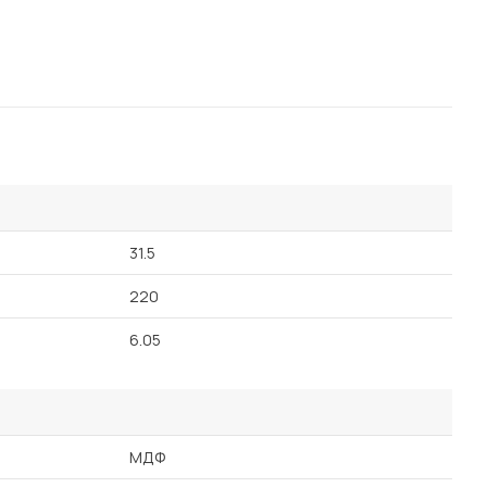
31.5
220
6.05
МДФ