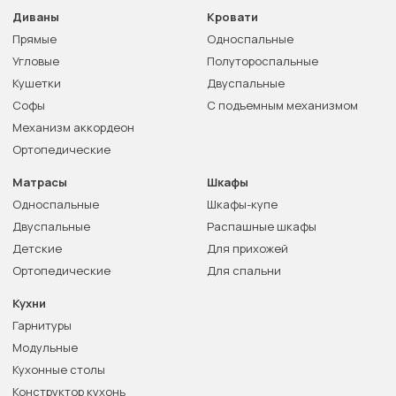
Диваны
Кровати
Прямые
Односпальные
Угловые
Полутороспальные
Кушетки
Двуспальные
Софы
С подъемным механизмом
Механизм аккордеон
Ортопедические
Матрасы
Шкафы
Односпальные
Шкафы-купе
Двуспальные
Распашные шкафы
Детские
Для прихожей
Ортопедические
Для спальни
Кухни
Гарнитуры
Модульные
Кухонные столы
Конструктор кухонь