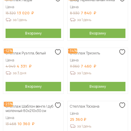
Сначала дорогие
Цена
Цена
13 020
7 840
15 320
8 930
за 1 день
за 1 день
В корзину
В корзину
-12%
-34%
Стеллаж Руэлла, белый
Стеллаж Тризиль
Цена
Цена
4 331
7 460
4 949
11 360
за 3 дня
за 1 день
В корзину
В корзину
-23%
Стеллаж Шаблон венге / дуб
Стеллаж Тоскана
молочный 80х210х30 см
Цена
Цена
25 360
10 360
13 468
за 1 день