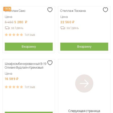
-18%
Стеллаж Сакс
Стеллаж Тоскана
Цена
Цена
5 280
22 560
6 460
за 1 день
за 1 день
1
отзыв
В корзину
В корзину
Шкаф комбинированный В-19
Оливия Вудлайн Кремовый
Цена
16 589
1
отзыв
Следующая страница