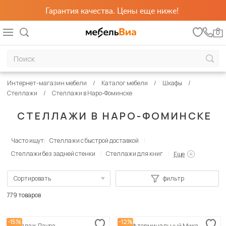
Гарантия качества. Цены еще ниже!
0
Интернет-магазин мебели
Каталог мебели
Шкафы
Стеллажи
Стеллажи в Наро-Фоминске
СТЕЛЛАЖИ В НАРО-ФОМИНСКЕ
Часто ищут:
Стеллажи с быстрой доставкой
Стеллажи без задней стенки
Стеллажи для книг
Еще
Сортировать
фильтр
По популярности
779 товаров
Сначала дешевые
-15%
-12%
Стеллаж Лаура
Шкаф терминальный Мика