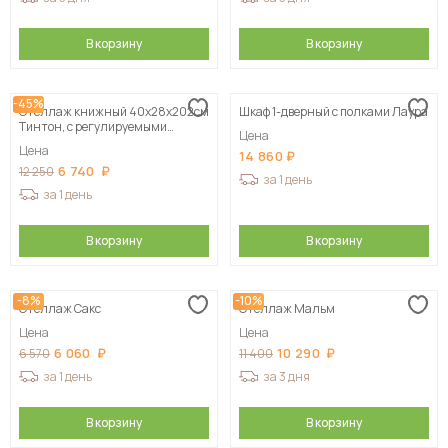
В корзину
В корзину
-45%
Стеллаж книжный 40x28x202см
Шкаф 1-дверный с полками Лаура
Тинтон, с регулируемыми
Цена
полками
Цена
14 860
6 740
12 250
за 1 день
за 1 день
В корзину
В корзину
-8%
-10%
Стеллаж Сакс
Стеллаж Мальм
Цена
Цена
6 060
10 290
6 570
11 400
за 1 день
за 3 дня
В корзину
В корзину