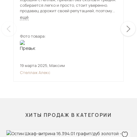
собирается легко и просто, стоит уверенно.
продавец дорожит своей репутацией, поэтому
советую к покупке) и спасибо за хорошую
ещё
онлайн поддержку.
Фото товара:
Фот
19 марта 2025
,
Максим
14 
Стеллаж Алекс
Ст
ХИТЫ ПРОДАЖ В КАТЕГОРИИ