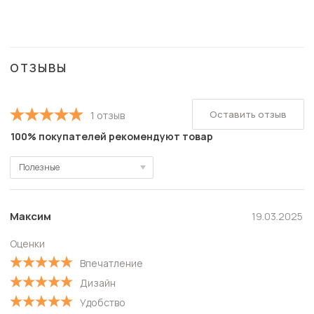
ОТЗЫВЫ
Оставить отзыв
1 отзыв
100% покупателей рекомендуют товар
Полезные
Полезные
Новые
Максим
19.03.2025
Старые
Оценки
С высокой оценкой
Впечатление
С низкой оценкой
Дизайн
Удобство