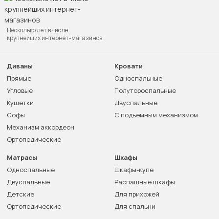
Несколько лет в числе
крупнейших интернет-магазинов
Диваны
Кровати
Прямые
Односпальные
Угловые
Полутороспальные
Кушетки
Двуспальные
Софы
С подъемным механизмом
Механизм аккордеон
Ортопедические
Матрасы
Шкафы
Односпальные
Шкафы-купе
Двуспальные
Распашные шкафы
Детские
Для прихожей
Ортопедические
Для спальни