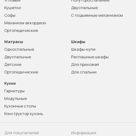
Угловые
Полутороспальные
Кушетки
Двуспальные
Софы
С подъемным механизмом
Механизм аккордеон
Ортопедические
Матрасы
Шкафы
Односпальные
Шкафы-купе
Двуспальные
Распашные шкафы
Детские
Для прихожей
Ортопедические
Для спальни
Кухни
Гарнитуры
Модульные
Кухонные столы
Конструктор кухонь
Для покупателей
Информация