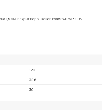
Посмотреть все шкафы
Посмотреть все кровати
мотреть все кухни и столовые группы
на 1,5 мм, покрыт порошковой краской RAL 9005.
Все товары распродажи
Посмотреть все диваны
Посмотреть всю
120
32.6
30