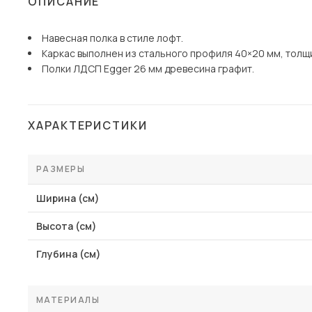
ОПИСАНИЕ
Столы и стулья
Навесная полка в стиле лофт.
Шкафы и стеллажи
Пос
Каркас выполнен из стального профиля 40×20 мм, толщи
Комоды и тумбы
Полки ЛДСП Egger 26 мм древесина графит.
Вешалки и обувницы
Гарнитуры
ХАРАКТЕРИСТИКИ
РАЗМЕРЫ
Ширина (см)
Высота (см)
Глубина (см)
МАТЕРИАЛЫ