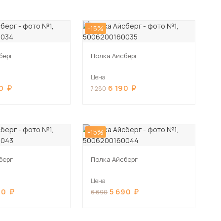
-15%
берг
Полка Айсберг
Цена
0
6 190
7 280
-15%
берг
Полка Айсберг
Цена
90
5 690
6 690