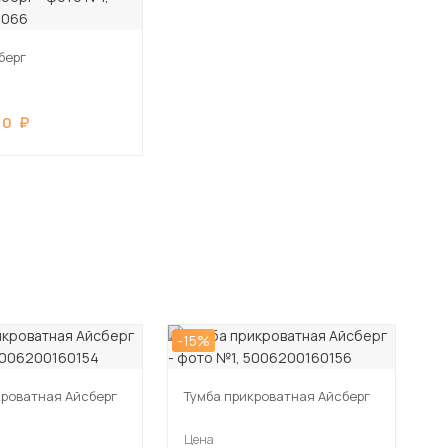
берг
90
-15%
кроватная Айсберг
Тумба прикроватная Айсберг
Цена