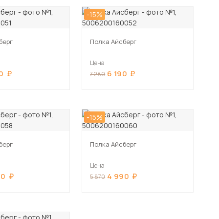
-15%
берг
Полка Айсберг
Цена
0
6 190
7 280
-15%
берг
Полка Айсберг
Цена
90
4 990
5 870