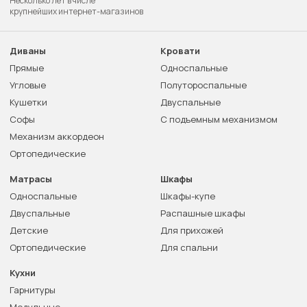
Несколько лет в числе
крупнейших интернет-магазинов
Диваны
Кровати
Прямые
Односпальные
Угловые
Полутороспальные
Кушетки
Двуспальные
Софы
С подъемным механизмом
Механизм аккордеон
Ортопедические
Матрасы
Шкафы
Односпальные
Шкафы-купе
Двуспальные
Распашные шкафы
Детские
Для прихожей
Ортопедические
Для спальни
Кухни
Гарнитуры