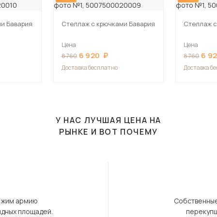
и Бавария
Стеллаж с крючками Бавария
Стеллаж с
Цена
Цена
6 920
6 9
8 760
8 760
Доставка бесплатно
Доставка б
У НАС ЛУЧШАЯ ЦЕНА НА
РЫНКЕ И ВОТ ПОЧЕМУ
ержим армию
Собственные
ндных площадей.
перекупщ