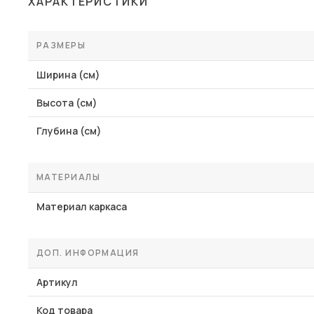
ХАРАКТЕРИСТИКИ
Столы и стулья
Шкафы и стеллажи
РАЗМЕРЫ
Пос
Комоды и тумбы
Ширина (см)
Вешалки и обувницы
Высота (см)
Гарнитуры
Глубина (см)
МАТЕРИАЛЫ
Материал каркаса
ДОП. ИНФОРМАЦИЯ
Артикул
Код товара