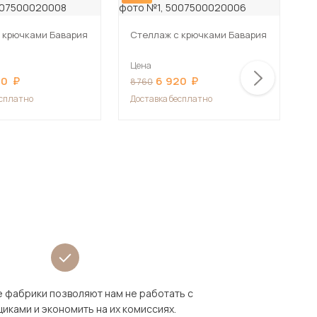
 крючками Бавария
Стеллаж с крючками Бавария
С
Цена
Ц
20
6 920
8 760
8
есплатно
Доставка бесплатно
Д
 фабрики позволяют нам не работать с
иками и экономить на их комиссиях.