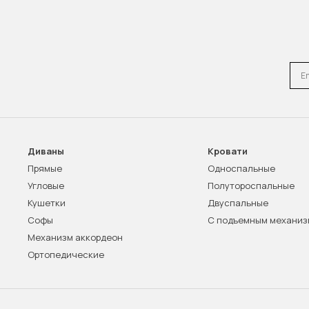
Emai
Диваны
Кровати
Прямые
Односпальные
Угловые
Полутороспальные
Кушетки
Двуспальные
Софы
С подъемным механи
Механизм аккордеон
Ортопедические