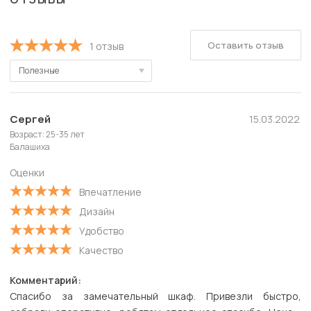
Оставить отзыв
1 отзыв
Полезные
Полезные
Новые
Сергей
15.03.2022
Возраст: 25-35 лет
Старые
Балашиха
С высокой оценкой
Оценки
С низкой оценкой
Впечатление
Дизайн
Удобство
Качество
Комментарий:
Спасибо за замечательный шкаф. Привезли быстро,