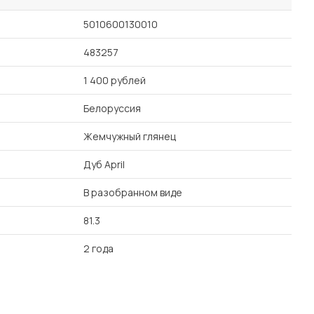
5010600130010
483257
1 400 рублей
Белоруссия
Жемчужный глянец
Дуб April
В разобранном виде
81.3
2 года