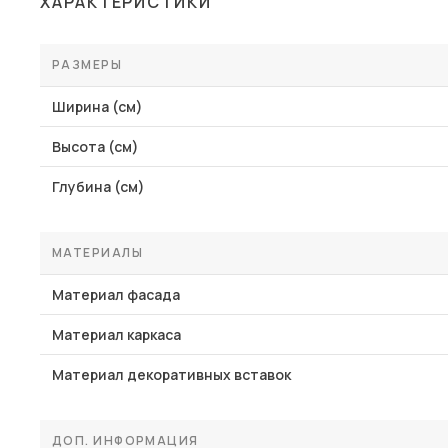
ХАРАКТЕРИСТИКИ
Столы и стулья
Шкафы и стеллажи
РАЗМЕРЫ
Пос
Комоды и тумбы
Ширина (см)
Вешалки и обувницы
Высота (см)
Гарнитуры
Глубина (см)
МАТЕРИАЛЫ
Материал фасада
Материал каркаса
Материал декоративных вставок
ДОП. ИНФОРМАЦИЯ