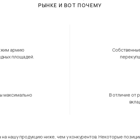
РЫНКЕ И ВОТ ПОЧЕМУ
ержим армию
Собственные
ндных площадей.
перекупщ
бы максимально
В отличие от 
вкла
а на нашу продукцию ниже, чем у конкурентов. Некоторые позици