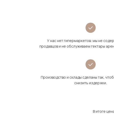
У нас нет гипермаркетов: мы не сод
продавцов и не обслуживаем гектары аре
Производство и склады сделаны так, что
снизить издержки.
В итоге цен