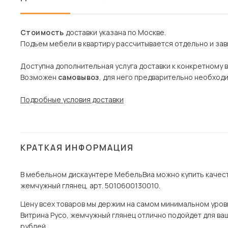
Стоимость
доставки указана по Москве.
Подъем мебели в квартиру рассчитывается отдельно и зави
Доступна дополнительная услуга доставки к конкретному 
Возможен
самовывоз
, для него предварительно необход
Подробные условия доставки
КРАТКАЯ ИНФОРМАЦИЯ
В мебельном дискаунтере МебельВиа можно купить качест
жемчужный глянец, арт. 5010600130010.
Цену всех товаров мы держим на самом минимальном уровне 
Витрина Русо, жемчужный глянец отлично подойдет для ваше
рублей.