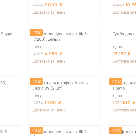
2 009
10 7
2 296
12 660
Доставка
за 1 день
Доставка
за 
-13%
. Лаура
Антресоль для шкафа ШК 5
Тумба для ш
(1200), Белый
Цена
Цена
4 283
13 130
4 895
Доставка
за 1 день
Доставка
за 
-12%
-50%
00),
Планки для шкафов Николь-
Полка для 
Люкс 09 (2 шт)
Прато
Цена
Цена
1 780
510
2 034
1 030
Доставка
за 1 день
Доставка
за 
-13%
-13%
ШК 5
Антресоль для шкафа ШК 5
Шкаф верхн