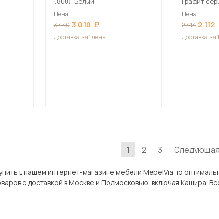
(800), Белый
Графит сер
Цена
Цена
3 010
2 112
3 440
2 414
Доставка
за 1 день
Доставка
за 
1
2
3
Следующа
шем интернет-магазине мебели MebelVia по оптимальной цене. В разделе Аксессуары в Каш
широкий ассортимент товар