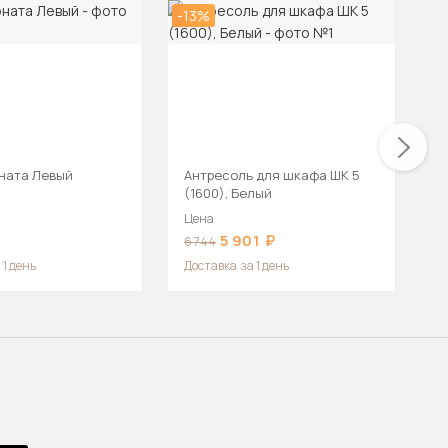
-13%
-5
ната Левый
Антресоль для шкафа ШК 5
П
(1600), Белый
П
Цена
Ц
5 901
6 744
1
 1 день
Доставка
за 1 день
Д