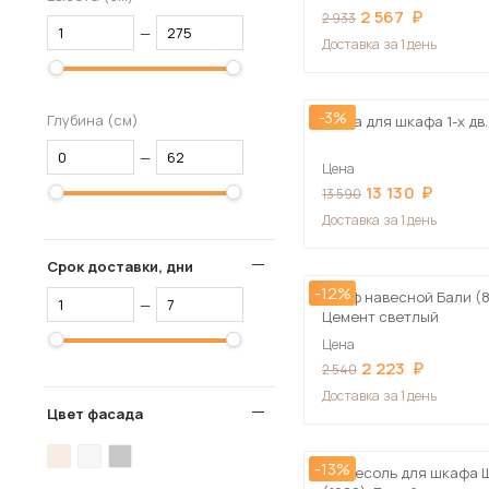
2 567
2 933
—
Доставка
за 1 день
-3%
Глубина (см)
Тумба для шкафа 1-х дв
—
Цена
13 130
13 590
Доставка
за 1 день
Срок доставки, дни
-12%
Шкаф навесной Бали (8
—
Цемент светлый
Цена
2 223
2 540
Доставка
за 1 день
Цвет фасада
-13%
Антресоль для шкафа 