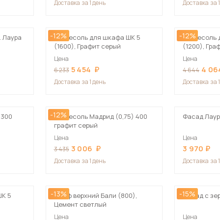
Доставка
за 1 день
Доставка
за 
Посмотреть все шкафы
Посмотреть все кровати
-12%
-12%
мотреть все кухни и столовые группы
. Лаура
Антресоль для шкафа ШК 5
Антресоль 
Все товары распродажи
Посмотреть все диваны
(1600), Графит серый
(1200), Гра
Цена
Цена
5 454
4 06
6 233
4 644
Посмотреть всю
Доставка
за 1 день
Доставка
за 
-12%
 300
Антресоль Мадрид (0,75) 400
Фасад Лау
графит серый
Цена
Цена
3 006
3 970
3 435
Доставка
за 1 день
Доставка
за 
-13%
-15%
ШК 5
Шкаф верхний Бали (800),
Фасад с зе
Цемент светлый
Цена
Цена