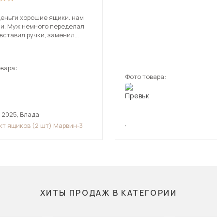
деньги хорошие ящики. нам
еределал
вставил ручки, заменил
. цвет не чисто
с сероватым оттенком.
вара:
Фото товара:
 2025
,
Влада
,
кт ящиков (2 шт) Марвин-3
ХИТЫ ПРОДАЖ В КАТЕГОРИИ