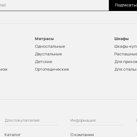
l
Подписать
Матрасы
Шкафы
Односпальные
Шкафы-куп
Двуспальные
Распашны
Детские
Для прихо
змом
Ортопедические
Для спаль
Для покупателей
Информация
Каталог
О компании