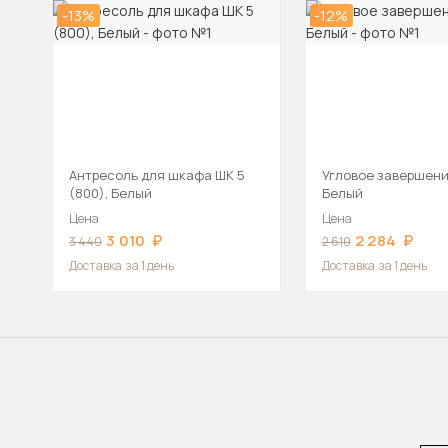
-13%
-12%
Антресоль для шкафа ШК 5
Угловое завершени
(800), Белый
Белый
Цена
Цена
3 010
2 284
3 440
2 610
Доставка
за 1 день
Доставка
за 1 день