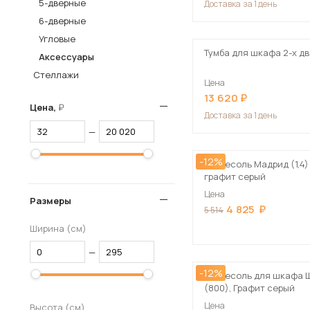
5-дверные
Доставка
за 1 день
Столы и стулья
6-дверные
Угловые
Шкафы и стеллажи
Пос
Тумба для шкафа 2-х дв
Аксессуары
Комоды и тумбы
Стеллажи
Цена
Вешалки и обувницы
13 620
Гарнитуры
Цена,
Доставка
за 1 день
—
-12%
Антресоль Мадрид (1,4)
графит серый
Цена
Размеры
4 825
5 514
Ширина (см)
—
-12%
Антресоль для шкафа 
(800), Графит серый
Цена
Высота (см)