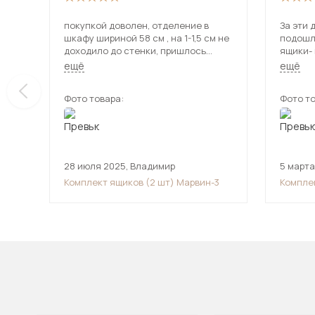
покупкой доволен, отделение в
За эти 
шкафу шириной 58 см , на 1-1,5 см не
подошли. Муж немного п
доходило до стенки, пришлось
ящики- 
вставку прикрепить . Удобно теперь
направляющие
ещё
ещё
хранить и брать мелкие вещи из
белый, 
шкафа
Фото товара:
Фото то
28 июля 2025
,
Владимир
5 марта
Комплект ящиков (2 шт) Марвин-3
Компле