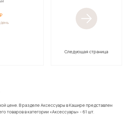
ый
1 день
Следующая страница
я
ире представлен
ов с доставкой в Москве и Подмосковью, включая Кашира. Всего товаров в категории «Аксессуары» - 61 шт.