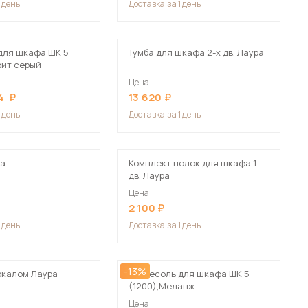
1 день
Доставка
за 1 день
для шкафа ШК 5
Тумба для шкафа 2-х дв. Лаура
фит серый
Цена
4
13 620
 мебель для гостиных
1 день
Доставка
за 1 день
ра
Комплект полок для шкафа 1-
дв. Лаура
Цена
2 100
1 день
Доставка
за 1 день
-13%
ркалом Лаура
Антресоль для шкафа ШК 5
(1200),Меланж
Цена