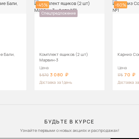
-45%
-60%
Спецпредложение
е Бали,
Комплект ящиков (2 шт)
Карниз Со
Марвин-3
Цена
Цена
3 080
70
5 570
175
Доставка
за 1 день
Доставка
за
БУДЬТЕ В КУРСЕ
Узнайте первыми о новых акциях и распродажах!