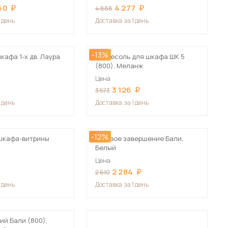
60
4 277
4 888
1 день
Доставка
за 1 день
-13%
кафа 1-х дв. Лаура
Антресоль для шкафа ШК 5
(800), Меланж
Цена
3 126
3 573
1 день
Доставка
за 1 день
-12%
шкафа-витрины
Угловое завершение Бали,
Белый
Цена
2 284
2 610
1 день
Доставка
за 1 день
ий Бали (800),