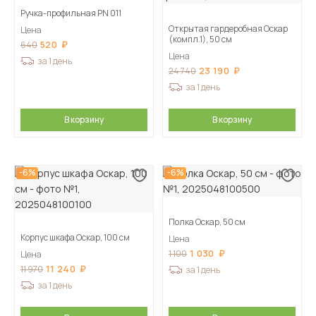
Ручка-профильная PN 011
Открытая гардеробная Оскар
Цена
(компл.1), 50 см
520
640
Цена
за 1 день
23 190
24 740
за 1 день
В корзину
В корзину
-6%
-6%
Полка Оскар, 50 см
Корпус шкафа Оскар, 100 см
Цена
1 030
1 100
Цена
11 240
11 970
за 1 день
за 1 день