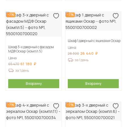
-7%
-7%
Шкаф 1 дверный с ящиками Оскар
Шкаф 3-х дверный с фасадом
Цена
МДФ Оскар (компл.5)
26 440
28 300
Цена
за 1 день
61 180
65 470
за 1 день
В корзину
В корзину
-7%
-7%