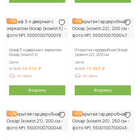
-7%
-11%
Шкаф 3-х дверный с зеркалом
Открытая гардеробная Оскар
Оскар (компл.5)
(компл.22), 200 см
Цена
Цена
54 070
72 950
57 890
81 610
за 1 день
за 1 день
В корзину
В корзину
-12%
-10%