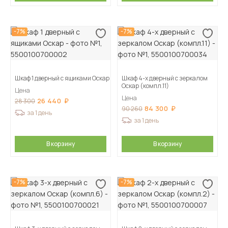
-7%
-7%
Шкаф 1 дверный с ящиками Оскар
Шкаф 4-х дверный с зеркалом
Оскар (компл.11)
Цена
Цена
26 440
28 300
84 300
90 260
за 1 день
за 1 день
В корзину
В корзину
-7%
-7%