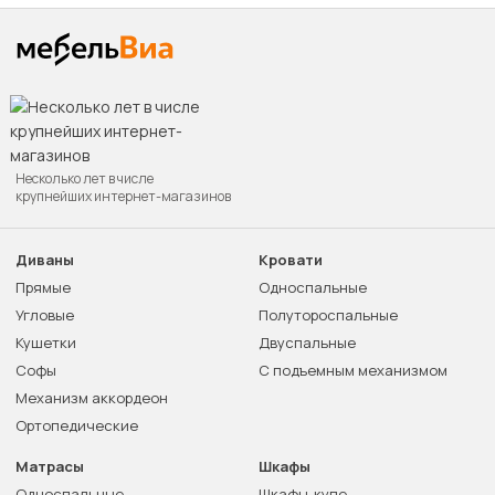
Несколько лет в числе
крупнейших интернет-магазинов
Диваны
Кровати
Прямые
Односпальные
Угловые
Полутороспальные
Кушетки
Двуспальные
Софы
С подъемным механизмом
Механизм аккордеон
Ортопедические
Матрасы
Шкафы
Односпальные
Шкафы-купе