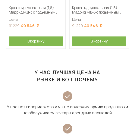
Кровать двуспальная (1,8)
Кровать двуспальная (1,8)
Мадрид МД-3 с подъемным
Мадрид МД-3 с подъемным
основанием, Кашемир
основанием, Камень серый
Цена
Цена
40 546
40 546
91 229
91 229
В корзину
В корзину
У НАС ЛУЧШАЯ ЦЕНА НА
РЫНКЕ И ВОТ ПОЧЕМУ
У нас нет гипермаркетов: мы не содержим армию продавцов и
не обслуживаем гектары арендных площадей.