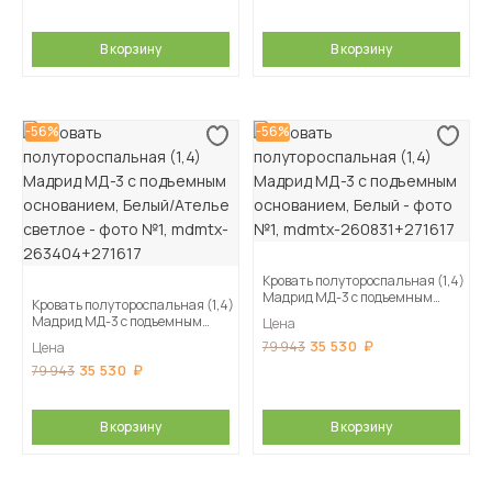
В корзину
В корзину
-56%
-56%
Кровать полутороспальная (1,4)
Мадрид МД-3 с подъемным
Кровать полутороспальная (1,4)
основанием, Белый
Мадрид МД-3 с подъемным
Цена
основанием, Белый/Ателье
35 530
79 943
Цена
светлое
35 530
79 943
В корзину
В корзину