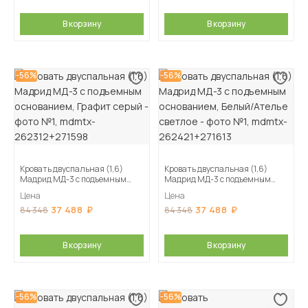
В корзину
В корзину
-56%
-56%
Кровать двуспальная (1,6)
Кровать двуспальная (1,6)
Мадрид МД-3 с подъемным
Мадрид МД-3 с подъемным
основанием, Графит серый
основанием, Белый/Ателье
Цена
Цена
светлое
37 488
37 488
84 348
84 348
В корзину
В корзину
-56%
-56%