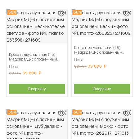
-56%
-56%
Кровать двуспальная (1,8)
Мадрид МД-3 с подъемным
Кровать двуспальная (1,8)
основанием, Белый
Мадрид МД-3 с подъемным
Цена
основанием, Белый/Ателье
39 886
89 744
Цена
светлое
39 886
89 744
В корзину
В корзину
-56%
-56%