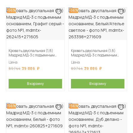
-56%
-56%
Кровать двуспальная (1,8)
Кровать двуспальная (1,8)
Мадрид МД-3 с подъемным
Мадрид МД-3 с подъемным
основанием, Графит серый
основанием, Белый/Ателье
Цена
Цена
светлое
39 886
39 886
89 744
89 744
В корзину
В корзину
-56%
-56%