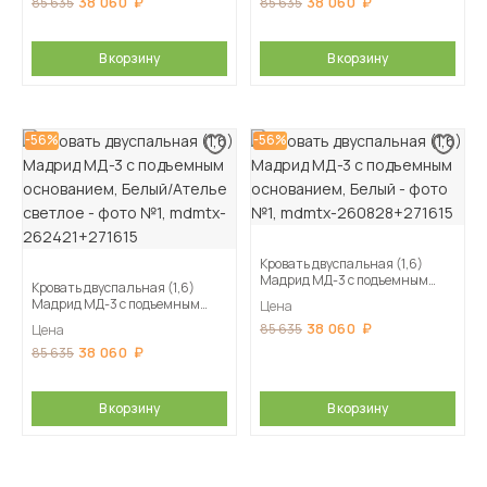
38 060
38 060
85 635
85 635
В корзину
В корзину
-56%
-56%
Кровать двуспальная (1,6)
Мадрид МД-3 с подъемным
Кровать двуспальная (1,6)
основанием, Белый
Мадрид МД-3 с подъемным
Цена
основанием, Белый/Ателье
38 060
85 635
Цена
светлое
38 060
85 635
В корзину
В корзину