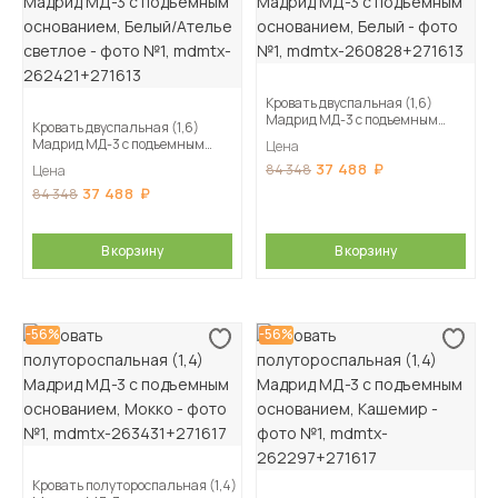
Кровать двуспальная (1,6)
Мадрид МД-3 с подъемным
Кровать двуспальная (1,6)
основанием, Белый
Мадрид МД-3 с подъемным
Цена
основанием, Белый/Ателье
37 488
84 348
Цена
светлое
37 488
84 348
В корзину
В корзину
-56%
-56%
Кровать полутороспальная (1,4)