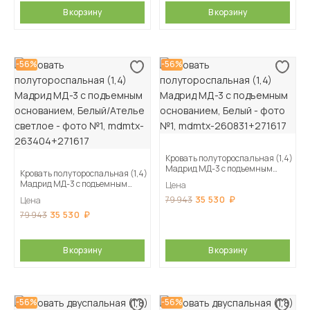
В корзину
В корзину
-56%
-56%
Кровать полутороспальная (1,4)
Мадрид МД-3 с подъемным
Кровать полутороспальная (1,4)
основанием, Белый
Мадрид МД-3 с подъемным
Цена
основанием, Белый/Ателье
35 530
79 943
Цена
светлое
35 530
79 943
В корзину
В корзину
-56%
-56%