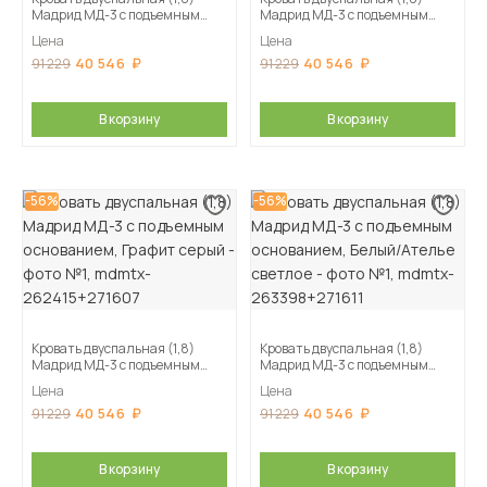
Мадрид МД-3 с подъемным
Мадрид МД-3 с подъемным
основанием, Кашемир
основанием, Камень серый
Цена
Цена
40 546
40 546
91 229
91 229
В корзину
В корзину
-56%
-56%
Кровать двуспальная (1,8)
Кровать двуспальная (1,8)
Мадрид МД-3 с подъемным
Мадрид МД-3 с подъемным
основанием, Графит серый
основанием, Белый/Ателье
Цена
Цена
светлое
40 546
40 546
91 229
91 229
В корзину
В корзину