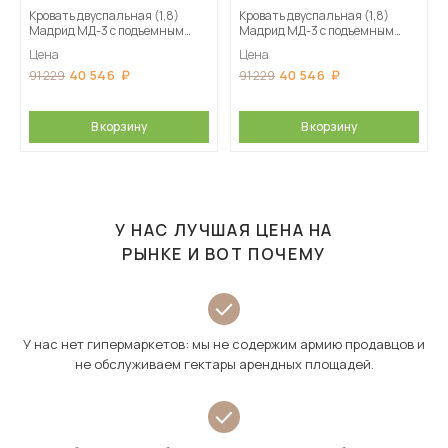
Кровать двуспальная (1,8)
Кровать двуспальная (1,8)
Мадрид МД-3 с подъемным
Мадрид МД-3 с подъемным
основанием, Кашемир
основанием, Камень серый
Цена
Цена
40 546
40 546
91 229
91 229
В корзину
В корзину
У НАС ЛУЧШАЯ ЦЕНА НА
РЫНКЕ И ВОТ ПОЧЕМУ
У нас нет гипермаркетов: мы не содержим армию продавцов и
не обслуживаем гектары арендных площадей.