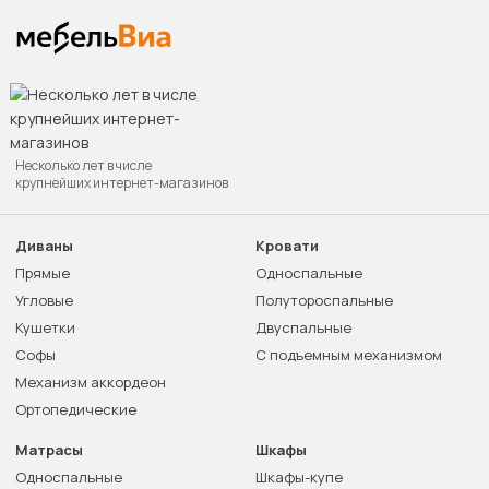
Несколько лет в числе
крупнейших интернет-магазинов
Диваны
Кровати
Прямые
Односпальные
Угловые
Полутороспальные
Кушетки
Двуспальные
Софы
С подъемным механизмом
Механизм аккордеон
Ортопедические
Матрасы
Шкафы
Односпальные
Шкафы-купе