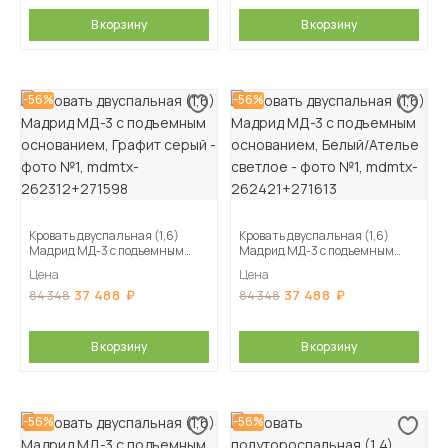
В корзину
В корзину
-56%
-56%
Кровать двуспальная (1,6)
Кровать двуспальная (1,6)
Мадрид МД-3 с подъемным
Мадрид МД-3 с подъемным
основанием, Графит серый
основанием, Белый/Ателье
Цена
Цена
светлое
37 488
37 488
84 348
84 348
В корзину
В корзину
-56%
-56%