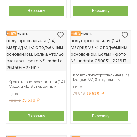
В корзину
В корзину
-56%
-56%
Кровать полутороспальная (1,4)
Мадрид МД-3 с подъемным
Кровать полутороспальная (1,4)
основанием, Белый
Мадрид МД-3 с подъемным
Цена
основанием, Белый/Ателье
35 530
79 943
Цена
светлое
35 530
79 943
В корзину
В корзину