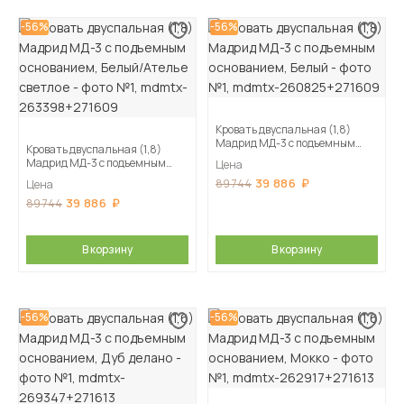
-56%
-56%
Кровать двуспальная (1,8)
Мадрид МД-3 с подъемным
Кровать двуспальная (1,8)
основанием, Белый
Мадрид МД-3 с подъемным
Цена
основанием, Белый/Ателье
39 886
89 744
Цена
светлое
39 886
89 744
В корзину
В корзину
-56%
-56%