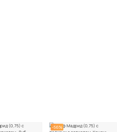
-56%
-5