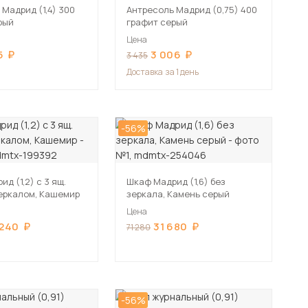
Мадрид (1,4) 300
Антресоль Мадрид (0,75) 400
рый
графит серый
Цена
5
3 006
3 435
Доставка
за 1 день
-56%
д (1,2) с 3 ящ.
Шкаф Мадрид (1,6) без
зеркалом, Кашемир
зеркала, Камень серый
Цена
 240
31 680
71 280
-56%