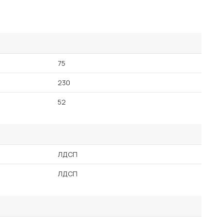
75
230
52
ЛДСП
ЛДСП