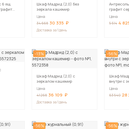
 6 ящ.
Шкаф Мадрид (2,0) без
Антресоль 
 графит
зеркала кашемир
графит се
Цена
Цена
30 335
4 82
34 668
5 514
Доставка
за 1 день
-13%
-56%
с
Шкаф Мадрид (2,0) с
Шкаф Мадри
зеркалом кашемир
внутри с 
Цена
Цена
36 109
28
41 268
63 540
Доставка
за 1 день
-56%
-56%