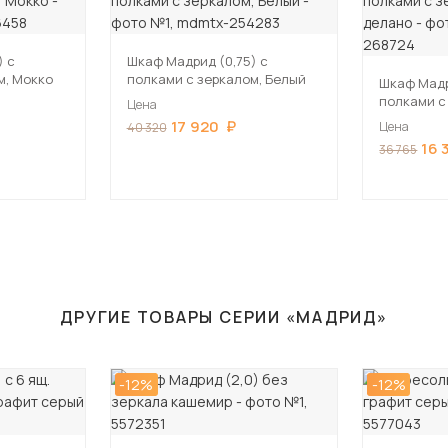
) с
Шкаф Мадрид (0,75) с
м, Мокко
полками с зеркалом, Белый
Шкаф Мадр
полками с
Цена
делано
17 920
Цена
40 320
16 
36 765
ДРУГИЕ ТОВАРЫ СЕРИИ «МАДРИД»
-12%
-12%