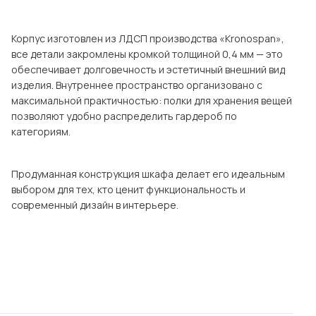
Посмотреть все шкафы
Посмотреть все кровати
Корпус изготовлен из ЛДСП производства «Kronospan»,
мотреть все кухни и столовые группы
все детали закромлены кромкой толщиной 0,4 мм — это
Все товары распродажи
Посмотреть все диваны
обеспечивает долговечность и эстетичный внешний вид
изделия. Внутреннее пространство организовано с
максимальной практичностью: полки для хранения вещей
Посмотреть всю
позволяют удобно распределить гардероб по
категориям.
Продуманная конструкция шкафа делает его идеальным
выбором для тех, кто ценит функциональность и
современный дизайн в интерьере.