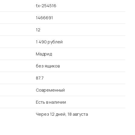
tx-254516
1466691
12
1 490 рублей
Мадрид
без ящиков
87.7
Современный
Есть в наличии
Через 12 дней, 18 августа