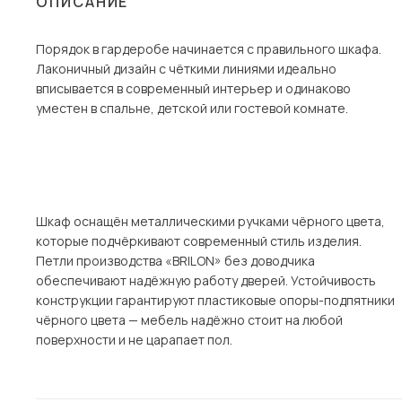
ОПИСАНИЕ
Столы и стулья
Порядок в гардеробе начинается с правильного шкафа.
Шкафы и стеллажи
Пос
Лаконичный дизайн с чёткими линиями идеально
Комоды и тумбы
вписывается в современный интерьер и одинаково
уместен в спальне, детской или гостевой комнате.
Вешалки и обувницы
Гарнитуры
Шкаф оснащён металлическими ручками чёрного цвета,
которые подчёркивают современный стиль изделия.
Петли производства «BRILON» без доводчика
обеспечивают надёжную работу дверей. Устойчивость
конструкции гарантируют пластиковые опоры-подпятники
чёрного цвета — мебель надёжно стоит на любой
поверхности и не царапает пол.