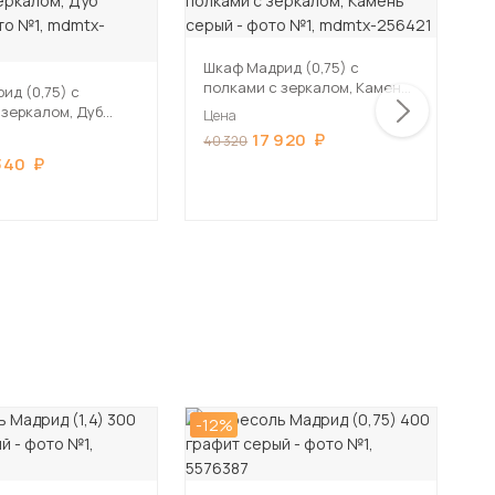
Шкаф Мадрид (0,75) с
Ш
полками с зеркалом, Камень
п
ид (0,75) с
серый
с
 зеркалом, Дуб
Цена
Ц
17 920
40 320
4
340
-12%