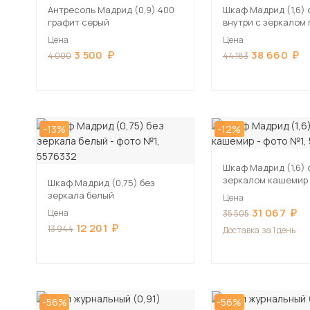
Антресоль Мадрид (0,9) 400
Шкаф Мадрид (1,6) с
графит серый
внутри с зеркалом
серый
Цена
Цена
3 500
38 660
4 000
44 183
-13%
-12%
Шкаф Мадрид (1,6) 
зеркалом кашемир
Шкаф Мадрид (0,75) без
зеркала белый
Цена
31 067
Цена
35 505
12 201
13 944
Доставка
за 1 день
-56%
-56%