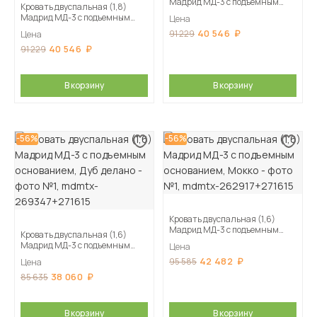
Мадрид МД-3 с подъемным
Кровать двуспальная (1,8)
основанием, Белый
Мадрид МД-3 с подъемным
Цена
основанием, Белый/Ателье
40 546
91 229
Цена
светлое
40 546
91 229
В корзину
В корзину
-56%
-56%
Кровать двуспальная (1,6)
Мадрид МД-3 с подъемным
Кровать двуспальная (1,6)
основанием, Мокко
Мадрид МД-3 с подъемным
Цена
основанием, Дуб делано
42 482
95 585
Цена
38 060
85 635
В корзину
В корзину