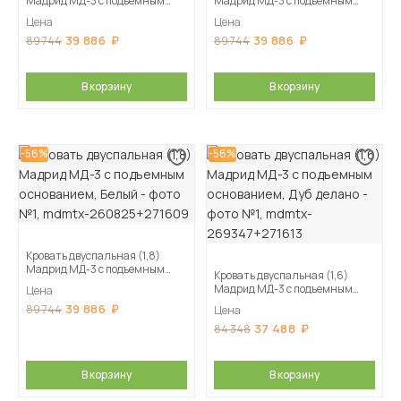
Мадрид МД-3 с подъемным
Мадрид МД-3 с подъемным
основанием, Графит серый
основанием, Белый/Ателье
Цена
Цена
светлое
39 886
39 886
89 744
89 744
В корзину
В корзину
-56%
-56%
Кровать двуспальная (1,8)
Мадрид МД-3 с подъемным
Кровать двуспальная (1,6)
основанием, Белый
Мадрид МД-3 с подъемным
Цена
основанием, Дуб делано
39 886
89 744
Цена
37 488
84 348
В корзину
В корзину