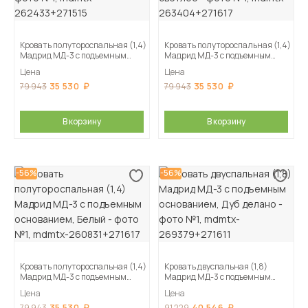
Кровать полутороспальная (1,4)
Кровать полутороспальная (1,4)
Мадрид МД-3 с подъемным
Мадрид МД-3 с подъемным
основанием, Графит серый
основанием, Белый/Ателье
Цена
Цена
светлое
35 530
35 530
79 943
79 943
В корзину
В корзину
-56%
-56%
Кровать полутороспальная (1,4)
Кровать двуспальная (1,8)
Мадрид МД-3 с подъемным
Мадрид МД-3 с подъемным
основанием, Белый
основанием, Дуб делано
Цена
Цена
35 530
40 546
79 943
91 229