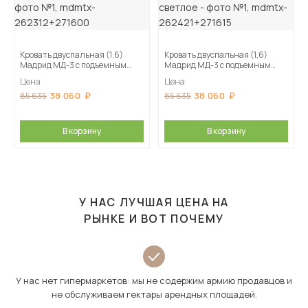
Кровать двуспальная (1,6)
Кровать двуспальная (1,6)
Мадрид МД-3 с подъемным
Мадрид МД-3 с подъемным
основанием, Графит серый
основанием, Белый/Ателье
Цена
Цена
светлое
38 060
38 060
85 635
85 635
В корзину
В корзину
У НАС ЛУЧШАЯ ЦЕНА НА
РЫНКЕ И ВОТ ПОЧЕМУ
У нас нет гипермаркетов: мы не содержим армию продавцов и
не обслуживаем гектары арендных площадей.