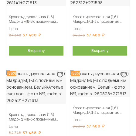
Кровать двуспальная (1,6)
Кровать двуспальная (1,6)
Мадрид МД-3 с подъемным
Мадрид МД-3 с подъемным
основанием, Камень серый
основанием, Графит серый
Цена
Цена
37 488
37 488
84 348
84 348
В корзину
В корзину
-56%
-56%
Кровать двуспальная (1,6)
Мадрид МД-3 с подъемным
Кровать двуспальная (1,6)
основанием, Белый
Мадрид МД-3 с подъемным
Цена
основанием, Белый/Ателье
37 488
84 348
Цена
светлое
37 488
84 348