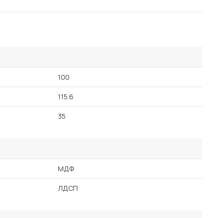
100
115.6
35
МДФ
ЛДСП