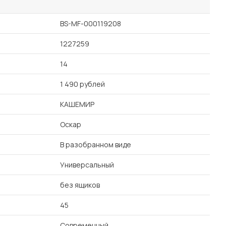
BS-MF-000119208
1227259
14
1 490 рублей
КАШЕМИР
Оскар
В разобранном виде
Универсальный
без ящиков
45
Современный