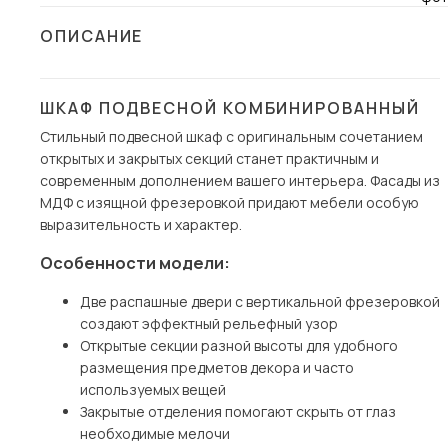
Столы и стулья
ОПИСАНИЕ
Шкафы и стеллажи
Пос
Комоды и тумбы
ШКАФ ПОДВЕСНОЙ КОМБИНИРОВАННЫЙ
Вешалки и обувницы
Стильный подвесной шкаф с оригинальным сочетанием
Гарнитуры
открытых и закрытых секций станет практичным и
современным дополнением вашего интерьера. Фасады из
МДФ с изящной фрезеровкой придают мебели особую
выразительность и характер.
Особенности модели:
Две распашные двери с вертикальной фрезеровкой
создают эффектный рельефный узор
Открытые секции разной высоты для удобного
размещения предметов декора и часто
используемых вещей
Закрытые отделения помогают скрыть от глаз
необходимые мелочи