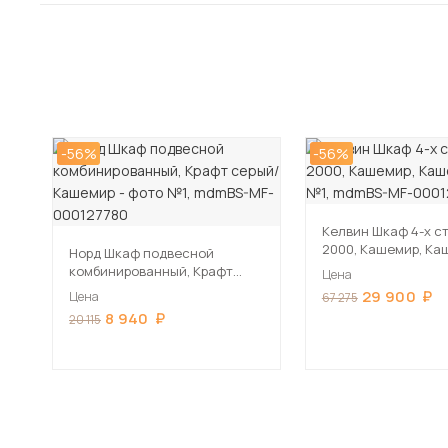
-56%
-56%
Келвин Шкаф 4-х с
2000, Кашемир, Ка
Норд Шкаф подвесной
комбинированный, Крафт
Цена
серый/Кашемир
29 900
Цена
67 275
8 940
20 115