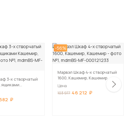
-56%
-4
Марвэл Шкаф 4-х створчатый
1600, Кашемир, Кашемир
аф 3-х створчатый
Ш
оп.ящиками
к
Цена
 Кашемир
46 212
Ц
103 977
 582
2