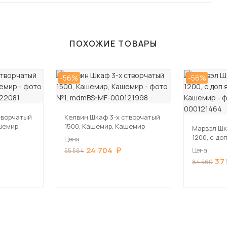
ПОХОЖИЕ ТОВАРЫ
-56%
-56%
творчатый
Келвин Шкаф 3-х створчатый
шемир
1500, Кашемир, Кашемир
Марвэл Шк
1200, с д
Цена
Кашемир,
24 704
Цена
55 584
37
84 560