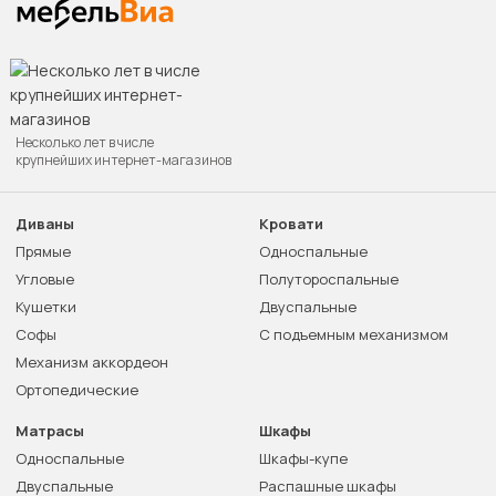
Несколько лет в числе
крупнейших интернет-магазинов
Диваны
Кровати
Прямые
Односпальные
Угловые
Полутороспальные
Кушетки
Двуспальные
Софы
С подъемным механизмом
Механизм аккордеон
Ортопедические
Матрасы
Шкафы
Односпальные
Шкафы-купе
Двуспальные
Распашные шкафы