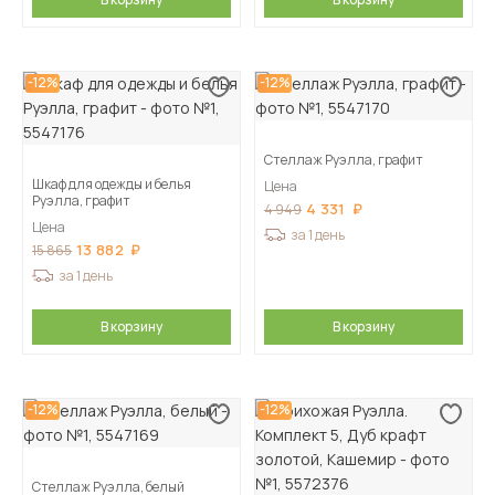
-12%
-12%
Стеллаж Руэлла, графит
Шкаф для одежды и белья
Цена
Руэлла, графит
4 331
4 949
Цена
за 1 день
13 882
15 865
за 1 день
В корзину
В корзину
-12%
-12%
Стеллаж Руэлла, белый