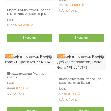
21 693
24 792
Модульная прихожая "Руэлла",
за 1 день
композиция 2 - Крафт серый/
Крафт белый
Цена
30 220
67 995
В корзину
В корзину
-12%
-12%
Шкаф для одежды Руэлла,
графит
Шкаф для одежды Руэлла, Дуб
крафт золотой, Белый
Цена
8 187
9 356
Цена
8 187
9 356
за 1 день
за 1 день
В корзину
В корзину