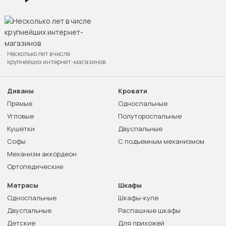
Несколько лет в числе
крупнейших интернет-магазинов
Диваны
Кровати
Прямые
Односпальные
Угловые
Полутороспальные
Кушетки
Двуспальные
Софы
С подъемным механизмом
Механизм аккордеон
Ортопедические
Матрасы
Шкафы
Односпальные
Шкафы-купе
Двуспальные
Распашные шкафы
Детские
Для прихожей