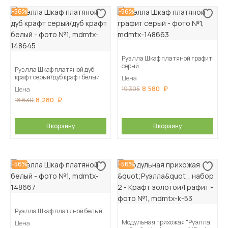
-56%
-56%
Руэлла Шкаф платяной графит
серый
Руэлла Шкаф платяной дуб
крафт серый/дуб крафт белый
Цена
8 580
19 305
Цена
8 280
18 630
В корзину
В корзину
-56%
-56%
Руэлла Шкаф платяной белый
Модульная прихожая "Руэлла",
Цена