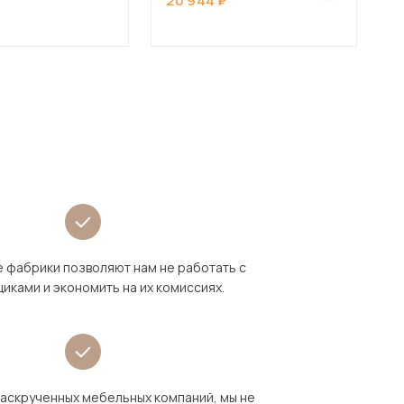
20 944
2
 фабрики позволяют нам не работать с
иками и экономить на их комиссиях.
раскрученных мебельных компаний, мы не