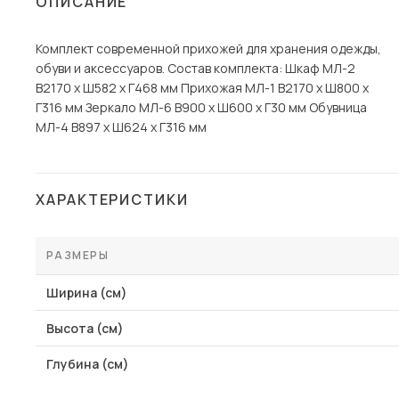
ОПИСАНИЕ
Столы и стулья
Комплект современной прихожей для хранения одежды,
Шкафы и стеллажи
Пос
обуви и аксессуаров. Состав комплекта: Шкаф МЛ-2
Комоды и тумбы
В2170 х Ш582 х Г468 мм Прихожая МЛ-1 В2170 х Ш800 х
Г316 мм Зеркало МЛ-6 В900 х Ш600 х Г30 мм Обувница
Вешалки и обувницы
МЛ-4 В897 х Ш624 х Г316 мм
Гарнитуры
ХАРАКТЕРИСТИКИ
РАЗМЕРЫ
Ширина (см)
Высота (см)
Глубина (см)