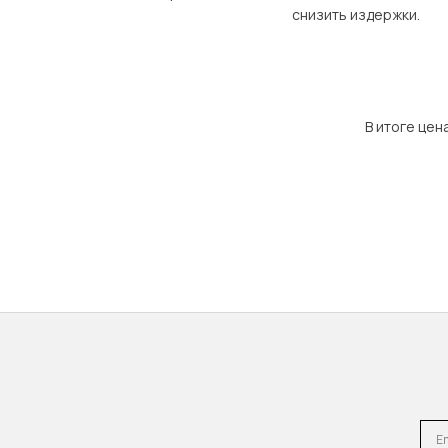
снизить издержки.
В итоге цен
Emai