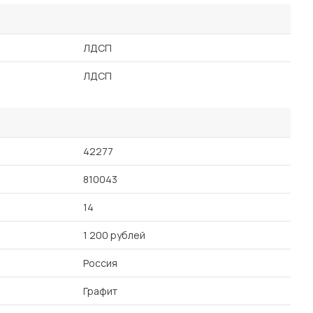
ЛДСП
ЛДСП
42277
810043
14
1 200 рублей
Россия
Графит