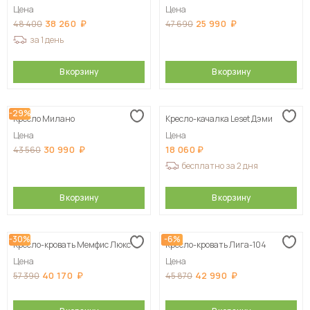
Цена
Цена
38 260
25 990
48 400
47 690
за 1 день
В корзину
В корзину
-29%
Кресло Милано
Кресло-качалка Leset Дэми
Цена
Цена
30 990
18 060
43 560
бесплатно за 2 дня
В корзину
В корзину
-30%
-6%
Кресло-кровать Мемфис Люкс
Кресло-кровать Лига-104
Цена
Цена
40 170
42 990
57 390
45 870