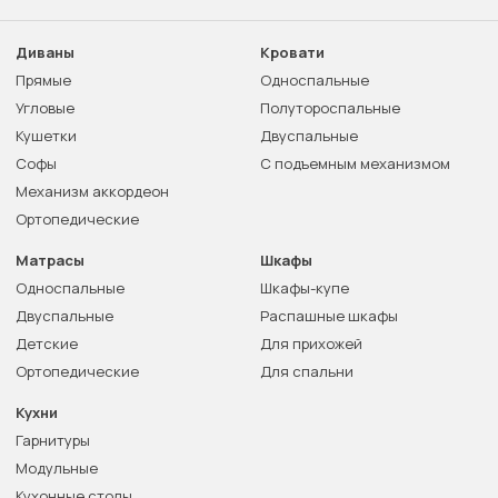
Диваны
Кровати
Прямые
Односпальные
Угловые
Полутороспальные
Кушетки
Двуспальные
Софы
С подъемным механизмом
Механизм аккордеон
Ортопедические
Матрасы
Шкафы
Односпальные
Шкафы-купе
Двуспальные
Распашные шкафы
Детские
Для прихожей
Ортопедические
Для спальни
Кухни
Гарнитуры
Модульные
Кухонные столы