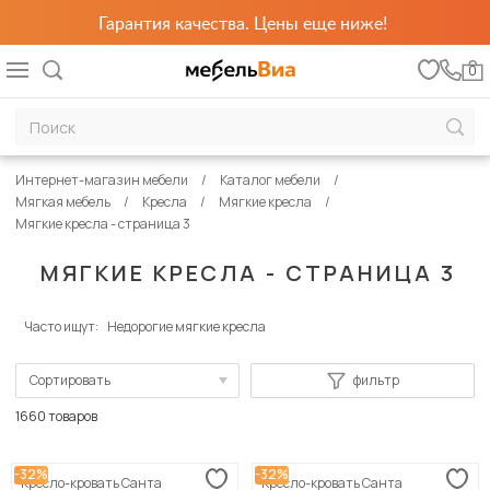
Гарантия качества. Цены еще ниже!
0
Интернет-магазин мебели
Каталог мебели
Мягкая мебель
Кресла
Мягкие кресла
Мягкие кресла - страница 3
МЯГКИЕ КРЕСЛА - СТРАНИЦА 3
Часто ищут:
Недорогие мягкие кресла
Сортировать
фильтр
По популярности
1660 товаров
Сначала дешевые
-32%
-32%
Кресло-кровать Санта
Кресло-кровать Санта
Сначала дорогие