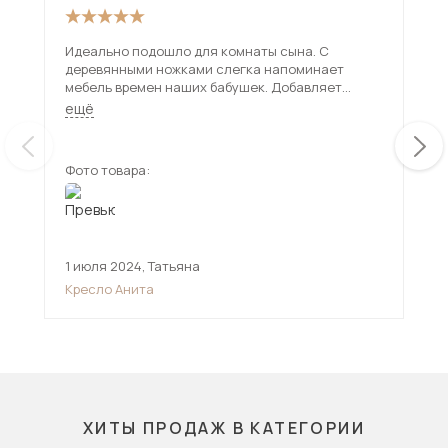
Идеально подошло для комнаты сына. С
Кра
деревянными ножками слегка напоминает
Смо
мебель времен наших бабушек. Добавляет
инт
немного ностальгии и классики.
мяг
ещё
ещ
пол
мес
Фото товара:
Фот
1 июля 2024
,
Татьяна
14 
Кресло Анита
Кре
ХИТЫ ПРОДАЖ В КАТЕГОРИИ