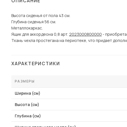
ОПИСАНИЕ
Столы и стулья
Высота сиденья от пола 43 см.
Шкафы и стеллажи
Пос
Глубина сиденья 56 см.
Комоды и тумбы
Металлокаркас.
Ящик для аккордеона 0,8 арт.
2023000800000
- приобрета
Вешалки и обувницы
Ткань чехла простегана на периотеке, что придает допол
Гарнитуры
ХАРАКТЕРИСТИКИ
РАЗМЕРЫ
Ширина (см)
Высота (см)
Глубина (см)