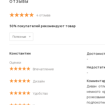
ОТЗЫВЫ
4 отзыва
50% покупателей рекомендуют товар
Полезные
Полезные
Константин
Достоинст
Новые
-
Оценки
Старые
Недостатк
Впечатление
-
С высокой оценкой
Комментар
Дизайн
С низкой оценкой
Диван отл
немного к
Удобство
рожковым
подлокотни