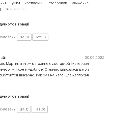
вания ушки креплений стопорили движение
раскладывания.
дую этот товар
полезен?
Да
Нет
(0)
(0)
20.06.2022
ий:
сло Мартин в этом магазине с доставкой. Материал
велюр, мягкое и удобное. Отлично вписалась в мой
смотрится шикарно. Как раз на него шла неплохая
дую этот товар
полезен?
Да
Нет
(1)
(0)