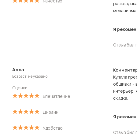
Качество
расклады
механизма 
Я рекомен
Отзыв был 
Алла
Комментар
Возраст: не указано
Купила кре
обшивки - 
Оценки
интерьер, 
Впечатление
скидка.
Дизайн
Я рекомен
Удобство
Отзыв был 