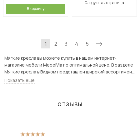
Следующая страница
В корзину
1
2
3
4
5
Мягкие кресла вы можете купить в нашем интернет-
магазине мебели MebelVia по оптимальной цене. В разделе
Мягкие кресла в Видном представлен широкий ассортимент
товаров с доставкой в Москве и Подмосковью, включая
Показать еще
Видное. Всего товаров в категории «Мягкие кресла» - 1660
шт.
ОТЗЫВЫ