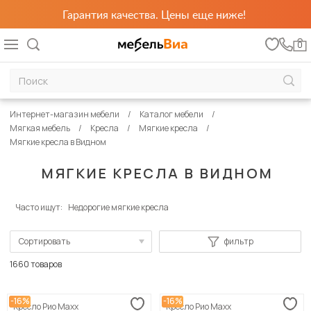
Гарантия качества. Цены еще ниже!
0
Интернет-магазин мебели
Каталог мебели
Мягкая мебель
Кресла
Мягкие кресла
Мягкие кресла в Видном
МЯГКИЕ КРЕСЛА В ВИДНОМ
Часто ищут:
Недорогие мягкие кресла
Сортировать
фильтр
По популярности
1660 товаров
Сначала дешевые
-16%
-16%
Кресло Рио Maxx
Кресло Рио Maxx
Сначала дорогие