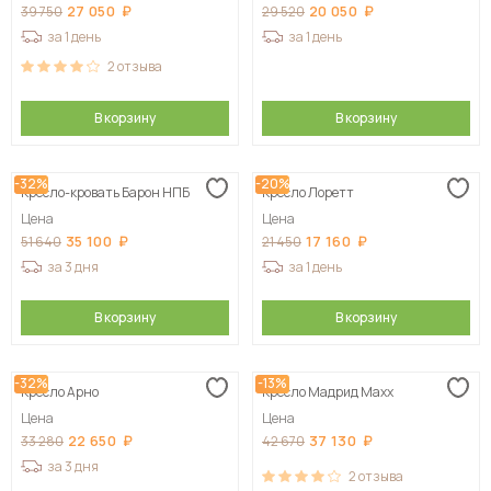
27 050
20 050
39 750
29 520
за 1 день
за 1 день
2
отзыва
В корзину
В корзину
-32%
-20%
Кресло-кровать Барон НПБ
Кресло Лоретт
Цена
Цена
35 100
17 160
51 640
21 450
за 3 дня
за 1 день
В корзину
В корзину
-32%
-13%
Кресло Арно
Кресло Мадрид Maxx
Цена
Цена
22 650
37 130
33 280
42 670
за 3 дня
2
отзыва