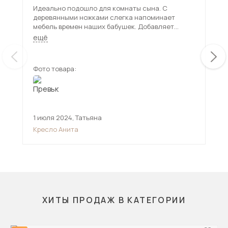
Идеально подошло для комнаты сына. С
Кра
деревянными ножками слегка напоминает
Смо
мебель времен наших бабушек. Добавляет
инт
немного ностальгии и классики.
мяг
ещё
ещ
пол
мес
Фото товара:
Фот
1 июля 2024
,
Татьяна
14 
Кресло Анита
Кре
ХИТЫ ПРОДАЖ В КАТЕГОРИИ