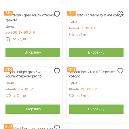
-31%
-31%
Monte dark grey Компьютерное
Kard black / сream Офисное кресло
кресло
Цена
Цена
11 990
17 300
17 990
26 000
за 3 дня
за 3 дня
В корзину
В корзину
-31%
-31%
Ergoplus light gray / white
Rodas black / red 62 Офисное
Компьютерное кресло
кресло
Цена
Цена
7 490
12 990
10 800
18 700
за 3 дня
за 3 дня
В корзину
В корзину
-25%
Tron black Компьютерное кресло