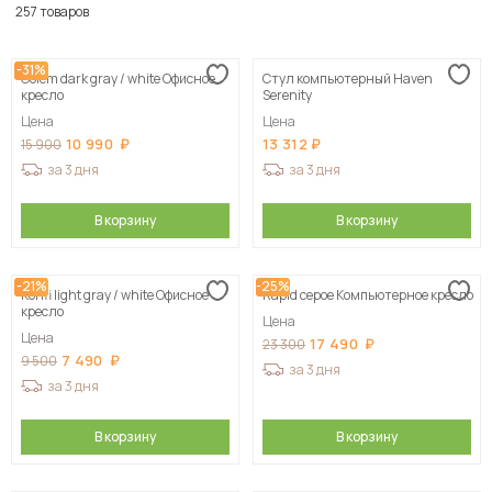
По популярности
257 товаров
Сначала дешевые
-31%
Golem dark gray / white Офисное
Стул компьютерный Haven
Сначала дорогие
кресло
Serenity
Цена
Цена
10 990
13 312
15 900
за 3 дня
за 3 дня
В корзину
В корзину
-21%
-25%
Konfi light gray / white Офисное
Rapid серое Компьютерное кресло
кресло
Цена
Цена
17 490
23 300
7 490
9 500
за 3 дня
за 3 дня
В корзину
В корзину