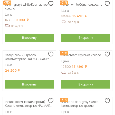
-31%
-31%
Salem gray / white Компьютерное
Kolson whitе Офисное кресло
кресло
Цена
Цена
15 490
22 300
9 990
14 400
за 3 дня
за 3 дня
В корзину
В корзину
-31%
Gasly (серый) Кресло
Born сream Офисное кресло
компьютерное HALMAR GASLY
Цена
серый
Цена
13 490
19 500
24 200
за 3 дня
В корзину
В корзину
-31%
Incas (коричневый/черный)
Montana dark gray / white
Кресло компьютерное HALMAR
Компьютерное кресло
INCAS коричневый/черный
Цена
Цена