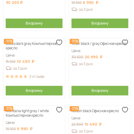
30 200
6 990
10 100
за 3 дня
В корзину
В корзину
-31%
-31%
Lokus dark gray Компьютерное
Tesor black / gray Офисное кресло
кресло
Цена
Цена
20 990
30 300
10 490
15 100
за 3 дня
за 3 дня
2
отзыва
В корзину
В корзину
-31%
-31%
Montana light gray / white
Kolson black Офисное кресло
Компьютерное кресло
Цена
Цена
15 490
22 300
6 990
10 100
за 3 дня