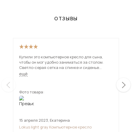
Москве и Подмосковью, включая Высоковск. Всего товаров в
категории «Компьютерные кресла и стулья» - 257 шт.
ОТЗЫВЫ
Купили это компьютерное кресло для сына,
Пре
чтобы он мог удобно заниматься за столом.
не 
Светло-серая сетка на спинке и сиденье
пер
выглядит аккуратно. Практически по цвету как
Спи
ещё
ещ
вся мебель в комнате. Ребенок в восторге –
так
говорит, что сидеть в нем удобно.
вос
Фото товара:
Фот
15 апреля 2023
,
Екатерина
11 
Lokus light gray Компьютерное кресло
Ric