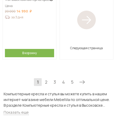
Цена
14 990
20 000
за 3 дня
Следующая страница
В корзину
1
2
3
4
5
Компьютерные кресла и стулья вы можете купить в нашем
интернет-магазине мебели MebelVia по оптимальной цене.
В разделе Компьютерные кресла и стулья в Высоковске
представлен широкий ассортимент товаров с доставкой в
Показать еще