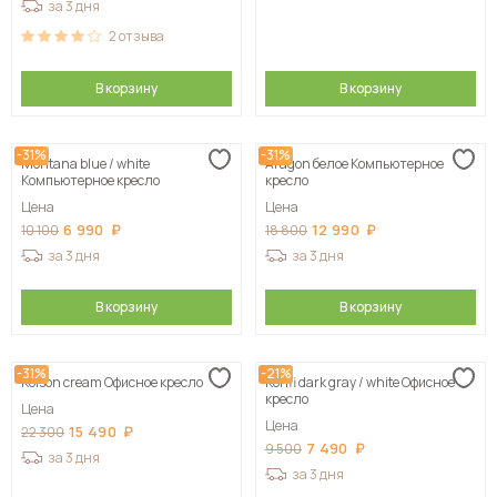
за 3 дня
2
отзыва
В корзину
В корзину
-31%
-31%
Montana blue / white
Aragon белое Компьютерное
Компьютерное кресло
кресло
Цена
Цена
6 990
12 990
10 100
18 800
за 3 дня
за 3 дня
В корзину
В корзину
-31%
-21%
Kolson сream Офисное кресло
Konfi dark gray / white Офисное
кресло
Цена
Цена
15 490
22 300
7 490
9 500
за 3 дня
за 3 дня