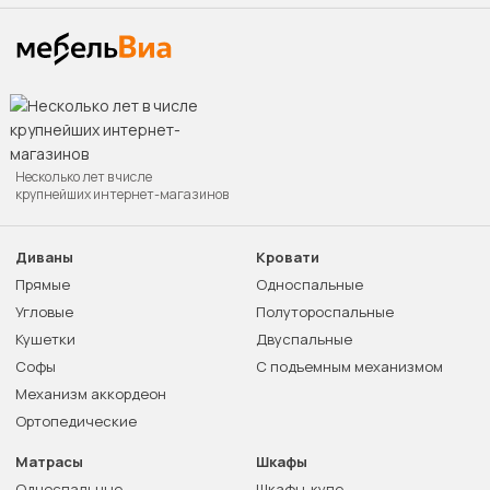
Несколько лет в числе
крупнейших интернет-магазинов
Диваны
Кровати
Прямые
Односпальные
Угловые
Полутороспальные
Кушетки
Двуспальные
Софы
С подъемным механизмом
Механизм аккордеон
Ортопедические
Матрасы
Шкафы
Односпальные
Шкафы-купе