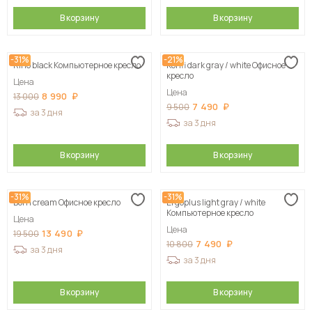
В корзину
В корзину
-31%
-21%
Rino black Компьютерное кресло
Konfi dark gray / white Офисное
кресло
Цена
Цена
8 990
13 000
7 490
9 500
за 3 дня
за 3 дня
В корзину
В корзину
-31%
-31%
Born сream Офисное кресло
Ergoplus light gray / white
Компьютерное кресло
Цена
Цена
13 490
19 500
7 490
10 800
за 3 дня
за 3 дня
В корзину
В корзину