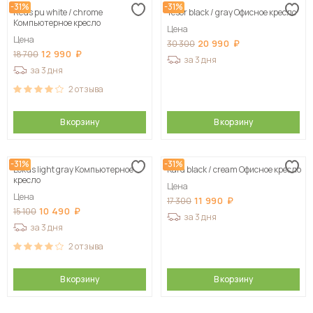
-31%
-31%
Reus pu white / chrome
Tesor black / gray Офисное кресло
Компьютерное кресло
Цена
Цена
20 990
30 300
12 990
18 700
за 3 дня
за 3 дня
2
отзыва
В корзину
В корзину
-31%
-31%
Lokus light gray Компьютерное
Kard black / сream Офисное кресло
кресло
Цена
Цена
11 990
17 300
10 490
15 100
за 3 дня
за 3 дня
2
отзыва
В корзину
В корзину