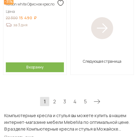
-31%
Kolson whitе Офисное кресло
Цена
15 490
22 300
за 3 дня
Следующая страница
В корзину
1
2
3
4
5
Компьютерные кресла и стулья вы можете купить в нашем
интернет-магазине мебели MebelVia по оптимальной цене.
В разделе Компьютерные кресла и стулья в Можайске
представлен широкий ассортимент товаров с доставкой в