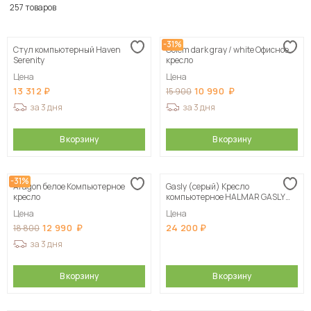
По популярности
257 товаров
Сначала дешевые
-31%
Стул компьютерный Haven
Golem dark gray / white Офисное
Сначала дорогие
Serenity
кресло
Цена
Цена
13 312
10 990
15 900
за 3 дня
за 3 дня
В корзину
В корзину
-31%
Aragon белое Компьютерное
Gasly (серый) Кресло
кресло
компьютерное HALMAR GASLY
серый
Цена
Цена
12 990
24 200
18 800
за 3 дня
В корзину
В корзину