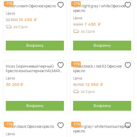
-31%
-21%
Kolson сream Офисное кресло
Konfi light gray / white Офисное
кресло
Цена
Цена
15 490
22 300
7 490
9 500
за 3 дня
за 3 дня
В корзину
В корзину
-31%
Incas (коричневый/черный)
Rodas black / red 62 Офисное
Кресло компьютерное HALMAR
кресло
INCAS коричневый/черный
Цена
Цена
30 200
12 990
18 700
за 3 дня
В корзину
В корзину
-31%
-31%
Kolson black Офисное кресло
Salem gray / white Компьютерное
кресло
Цена