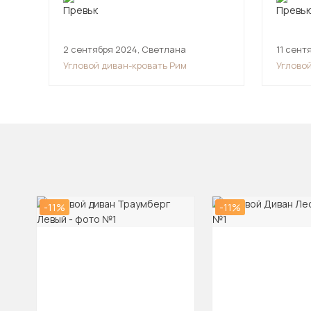
2 сентября 2024
,
Светлана
11 сент
Угловой диван-кровать Рим
Углово
-11%
-11%