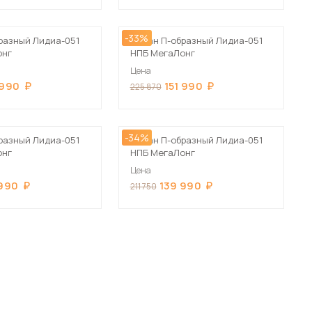
-33%
разный Лидиа-051
Диван П-образный Лидиа-051
онг
НПБ МегаЛонг
Цена
 990
151 990
225 870
 мебель для гостиных
-34%
разный Лидиа-051
Диван П-образный Лидиа-051
онг
НПБ МегаЛонг
Цена
 990
139 990
211 750