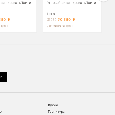
иван-кровать Таити
Угловой диван-кровать Таити
У
В
Цена
Ц
880
30 880
31 930
1
 1 день
Доставка
за 1 день
Д
ся
Кухни
е
Гарнитуры