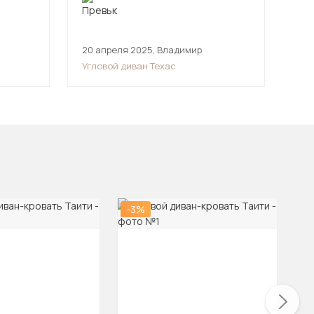
20 апреля 2025
,
Владимир
24 
Угловой диван Техас
Угл
-3%
-2