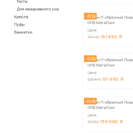
Тахты
Столы и стулья
Для ежедневного сна
-35%
Кресла
Шкафы и стеллажи
Диван П-образный Лид
Пос
НПБ МегаЛонг
Пуфы
Комоды и тумбы
Цена
Банкетки
Вешалки и обувницы
151 990
234 110
Гарнитуры
-33%
Диван П-образный Лид
НПБ МегаЛонг
Цена
151 990
225 870
-34%
Диван П-образный Лид
НПБ МегаЛонг
Цена
139 990
211 750