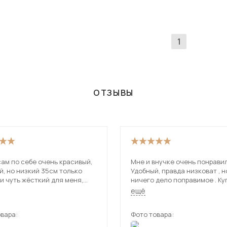
1
ОТЗЫВЫ
ам по себе очень красивый,
Мне и внучке очень понравил
, но низкий 35см только
Удобный, правда низковат , н
и чуть жёсткий для меня,
ничего дело поправимое . Ку
 спать на нем без матраса
мебельные ножки и стал так 
ещё
у,заказала ещё матрас к
надо. Правда привезли с зад
 так я довольна, рекомендую.
вара:
Фото товара: