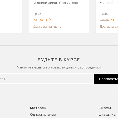
н
Угловой диван Сальвадор
Угловой д
Цена
Цена
30 480
30 
31 930
Доставка
за 1 день
Доставка
за
БУДЬТЕ В КУРСЕ
Узнайте первыми о новых акциях и распродажах!
l
Подписать
Матрасы
Шкафы
Односпальные
Шкафы-куп