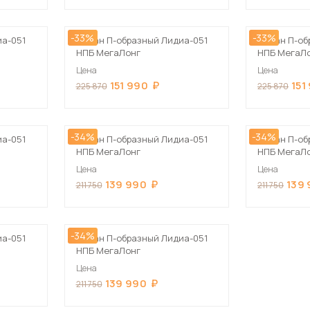
Посмотреть все шкафы
Посмотреть все кровати
-33%
-33%
иа-051
Диван П-образный Лидиа-051
Диван П-об
мотреть все кухни и столовые группы
НПБ МегаЛонг
НПБ МегаЛ
Все товары распродажи
Посмотреть все диваны
Цена
Цена
151 990
151
225 870
225 870
Посмотреть всю
-34%
-34%
иа-051
Диван П-образный Лидиа-051
Диван П-об
НПБ МегаЛонг
НПБ МегаЛ
Цена
Цена
139 990
139
211 750
211 750
-34%
иа-051
Диван П-образный Лидиа-051
НПБ МегаЛонг
Цена
139 990
211 750