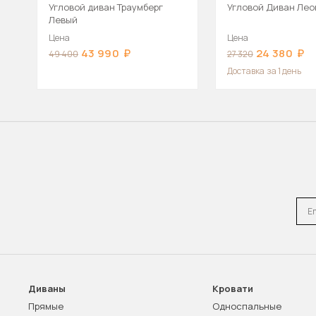
Угловой диван Траумберг
Угловой Диван Лео
Левый
Цена
Цена
43 990
24 380
49 400
27 320
Доставка
за 1 день
Emai
Диваны
Кровати
Прямые
Односпальные