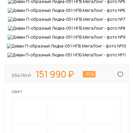
151 990
-35%
234 110
Цвет