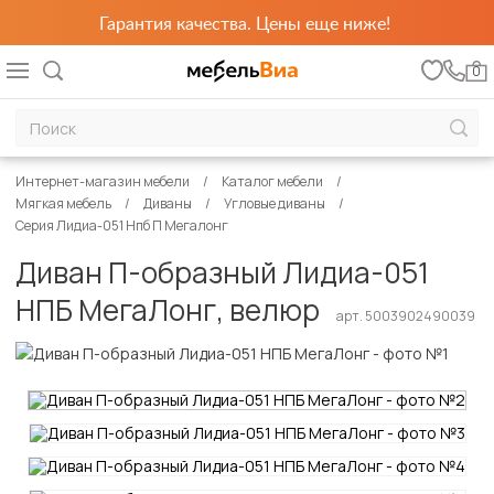
Гарантия качества. Цены еще ниже!
0
Интернет-магазин мебели
Каталог мебели
Мягкая мебель
Диваны
Угловые диваны
Серия Лидиа-051 Нпб П Мегалонг
Диван П-образный Лидиа-051
НПБ МегаЛонг, велюр
арт. 5003902490039