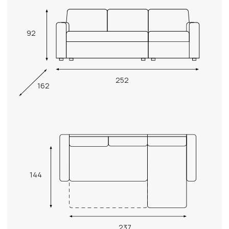
92
252
162
144
237