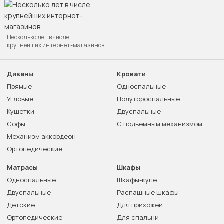
Несколько лет в числе
крупнейших интернет-магазинов
Диваны
Кровати
Прямые
Односпальные
Угловые
Полутороспальные
Кушетки
Двуспальные
Софы
С подъемным механизмом
Механизм аккордеон
Ортопедические
Матрасы
Шкафы
Односпальные
Шкафы-купе
Двуспальные
Распашные шкафы
Детские
Для прихожей
Ортопедические
Для спальни