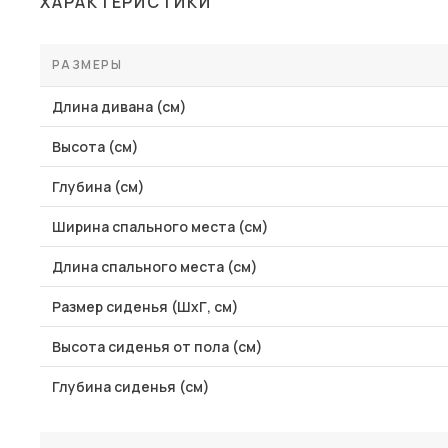
ХАРАКТЕРИСТИКИ
Столы и стулья
Шкафы и стеллажи
РАЗМЕРЫ
Пос
Комоды и тумбы
Длина дивана (см)
Вешалки и обувницы
Высота (см)
Гарнитуры
Глубина (см)
Ширина спального места (см)
Длина спального места (см)
Размер сиденья (ШхГ, см)
Высота сиденья от пола (см)
Глубина сиденья (см)