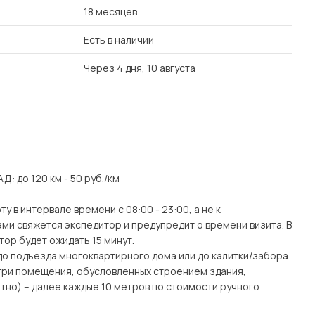
18 месяцев
Есть в наличии
Через 4 дня, 10 августа
АД: до 120 км - 50 руб./км
 в интервале времени с 08:00 - 23:00, а не к
ми свяжется экспедитор и предупредит о времени визита. В
тор будет ожидать 15 минут.
(до подъезда многоквартирного дома или до калитки/забора
утри помещения, обусловленных строением здания,
тно) – далее каждые 10 метров по стоимости ручного