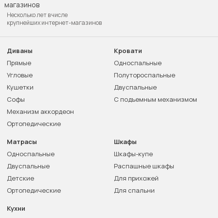
Несколько лет в числе
крупнейших интернет-магазинов
Диваны
Кровати
Прямые
Односпальные
Угловые
Полутороспальные
Кушетки
Двуспальные
Софы
С подъемным механизмом
Механизм аккордеон
Ортопедические
Матрасы
Шкафы
Односпальные
Шкафы-купе
Двуспальные
Распашные шкафы
Детские
Для прихожей
Ортопедические
Для спальни
Кухни