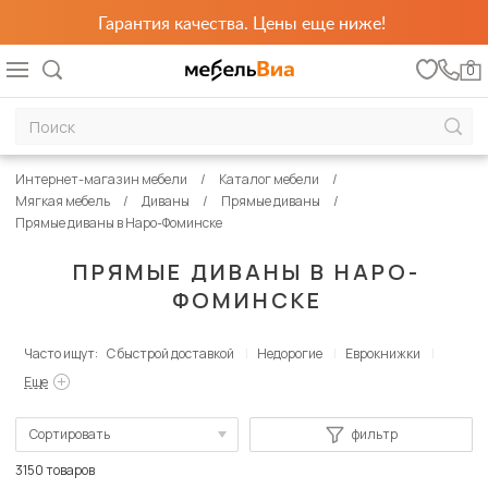
Гарантия качества. Цены еще ниже!
0
Интернет-магазин мебели
Каталог мебели
Мягкая мебель
Диваны
Прямые диваны
Прямые диваны в Наро-Фоминске
ПРЯМЫЕ ДИВАНЫ В НАРО-
ФОМИНСКЕ
Часто ищут:
С быстрой доставкой
Недорогие
Еврокнижки
Еще
Сортировать
фильтр
По популярности
3150 товаров