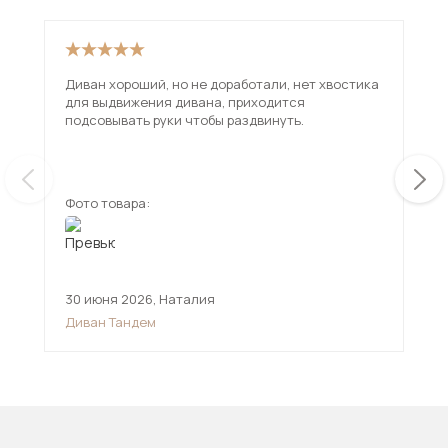
Диван хороший, но не доработали, нет хвостика
Взя
для выдвижения дивана, приходится
вар
подсовывать руки чтобы раздвинуть.
исп
чем
ещ
Фото товара:
Фот
30 июня 2026
,
Наталия
12 
Диван Тандем
Див