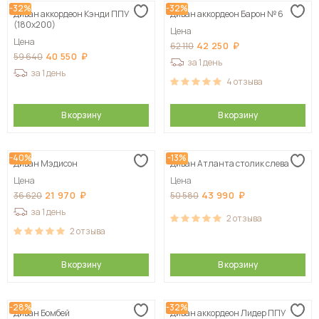
-32%
-32%
Диван аккордеон Кэнди ППУ
Диван аккордеон Барон № 6
(180х200)
Цена
Цена
42 250
62 110
40 550
59 640
за 1 день
за 1 день
4
отзыва
В корзину
В корзину
-40%
-13%
Диван Мэдисон
Диван Атланта столик слева
Цена
Цена
21 970
43 990
36 620
50 580
за 1 день
2
отзыва
2
отзыва
В корзину
В корзину
-28%
-32%
Диван Бомбей
Диван аккордеон Лидер ППУ