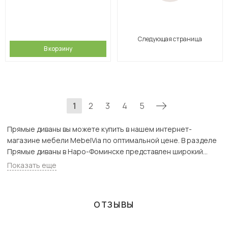
Следующая страница
В корзину
1
2
3
4
5
Прямые диваны вы можете купить в нашем интернет-
магазине мебели MebelVia по оптимальной цене. В разделе
Прямые диваны в Наро-Фоминске представлен широкий
ассортимент товаров с доставкой в Москве и Подмосковью,
Показать еще
включая Наро-Фоминск. Всего товаров в категории «Прямые
диваны» - 3150 шт.
ОТЗЫВЫ