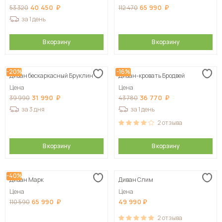
40 450
65 990
53 320
112 470
за 1 день
В корзину
В корзину
-20%
-16%
Диван бескаркасный Бруклин
Диван-кровать Бродвей
Цена
Цена
31 990
36 770
39 990
43 780
за 3 дня
за 1 день
2
отзыва
В корзину
В корзину
-40%
Диван Марк
Диван Слим
Цена
Цена
65 990
49 990
110 590
2
отзыва