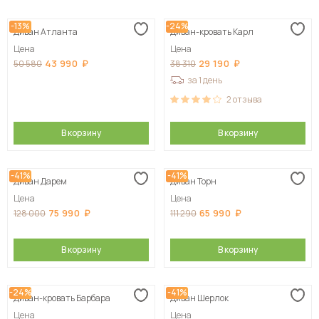
Сначала дешевые
-13%
-24%
Диван Атланта
Диван-кровать Карл
Сначала дорогие
Цена
Цена
43 990
29 190
50 580
38 310
за 1 день
2
отзыва
В корзину
В корзину
-41%
-41%
Диван Дарем
Диван Торн
Цена
Цена
75 990
65 990
128 000
111 290
В корзину
В корзину
-24%
-41%
Диван-кровать Барбара
Диван Шерлок
Цена
Цена