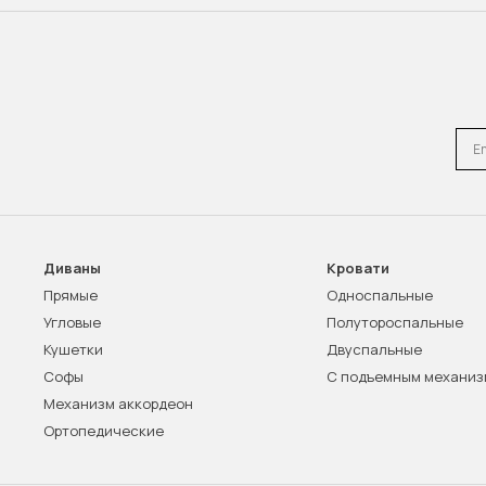
Emai
Диваны
Кровати
Прямые
Односпальные
Угловые
Полутороспальные
Кушетки
Двуспальные
Софы
С подъемным механи
Механизм аккордеон
Ортопедические