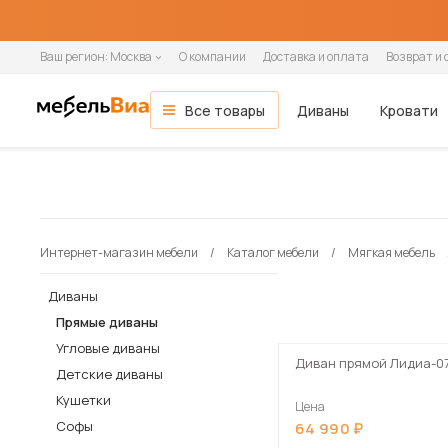
Ваш регион:
Москва
О компании
Доставка и оплата
Возврат и 
Все товары
Диваны
Кровати
Мебель для гостиной
Все диваны
Все кровати
Все матрасы
Все шкафы
Все кухни и столовые группы
Все товары распродажи
Гостиная
ОСНОВНЫЕ КАТЕГОРИИ
Гостиные
Спальня
Тип помещения
Ширина кровати
Ширина матраса
Шкафы-купе
Готовые кухни
Мягкая мебель
Вид
По назначению
Назначение
Распашные шкафы
Модульные кухни
Зона сна
Кухня
Модульные гостиные
В гостиную
90 см
80 см
2-дверные
Прямые кухни
Диваны
Прямые
Односпальные
Односпальные
1-дверные
Навесные шкафы
Кровати
Интернет-магазин мебели
Каталог мебели
Мягкая мебель
Стенки
В детскую
140 см
90 см
3-дверные
Угловые кухни
Прямые диваны
Угловые
Полутораспальные
Двуспальные
2-дверные
Напольные тумбы
Односпальные кровати
Прихожая
Настенные полки
В офис
160 см
120 см
4-дверные
Угловые диваны
Кушетки
Двуспальные
3-дверные
Шкафы-пеналы
Двуспальные кровати
Диваны
Детская
В кафе и рестораны
180 см
140 см
Кресла-кровати
Софы
4-дверные
Шкафы под мойку
Детские кровати
Прямые диваны
Кабинет
200 см
160 см
Тахты
5-дверные
Матрасы
Угловые диваны
Кухонные диваны
Диван прямой Лидиа-0
180 см
Дача
Детские диваны
Кухонные уголки
Кушетки
Цена
Диваны и кресла
Софы
64 990
Кровати и матрасы