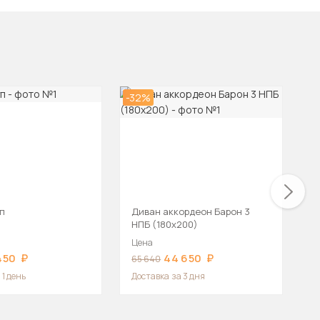
-32%
-3
п
Диван аккордеон Барон 3
Д
НПБ (180х200)
(
Цена
Ц
450
44 650
65 640
4
 1 день
Доставка
за 3 дня
Д