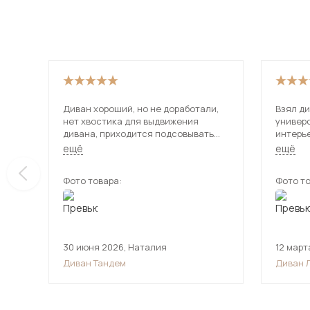
Диван хороший, но не доработали,
Взял ди
нет хвостика для выдвижения
универ
дивана, приходится подсовывать
интерь
руки чтобы раздвинуть.
использ
ещё
ещё
даже уд
Фото товара:
Фото то
30 июня 2026
,
Наталия
12 март
Диван Тандем
Диван 