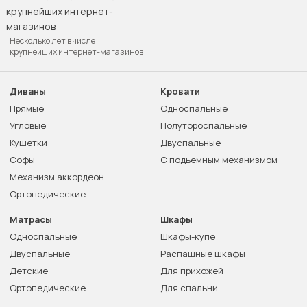
Несколько лет в числе
крупнейших интернет-магазинов
Диваны
Кровати
Прямые
Односпальные
Угловые
Полутороспальные
Кушетки
Двуспальные
Софы
С подъемным механизмом
Механизм аккордеон
Ортопедические
Матрасы
Шкафы
Односпальные
Шкафы-купе
Двуспальные
Распашные шкафы
Детские
Для прихожей
Ортопедические
Для спальни