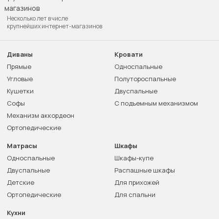
Несколько лет в числе
крупнейших интернет-магазинов
Диваны
Кровати
Прямые
Односпальные
Угловые
Полутороспальные
Кушетки
Двуспальные
Софы
С подъемным механизмом
Механизм аккордеон
Ортопедические
Матрасы
Шкафы
Односпальные
Шкафы-купе
Двуспальные
Распашные шкафы
Детские
Для прихожей
Ортопедические
Для спальни
Кухни