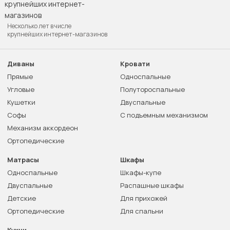
Несколько лет в числе
крупнейших интернет-магазинов
Диваны
Кровати
Прямые
Односпальные
Угловые
Полутороспальные
Кушетки
Двуспальные
Софы
С подъемным механизмом
Механизм аккордеон
Ортопедические
Матрасы
Шкафы
Односпальные
Шкафы-купе
Двуспальные
Распашные шкафы
Детские
Для прихожей
Ортопедические
Для спальни