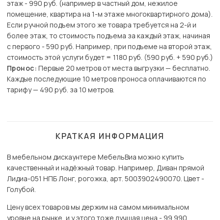
этаж - 990 руб. (например в частный дом, нежилое
помещение, квартира на 1-м этаже многоквартирного дома).
Если ручной подъем этого же товара требуется на 2-й и
более этаж, то стоимость подъема за каждый этаж, начиная
с первого - 590 руб. Например, при подъеме на второй этаж,
стоимость этой услуги будет = 1180 руб. (590 руб. + 590 руб.)
Пронос:
Первые 20 метров от места выгрузки — бесплатно.
Каждые последующие 10 метров проноса оплачиваются по
тарифу — 490 руб. за 10 метров.
КРАТКАЯ ИНФОРМАЦИЯ
В мебельном дискаунтере МебельВиа можно купить
качественный и надёжный товар. Например, Диван прямой
Лидиа-051 НПБ Лонг, рогожка, арт. 5003902490070. Цвет -
Голубой.
Цену всех товаров мы держим на самом минимальном
уровне на рынке, и у этого тоже лучшая цена - 99 990