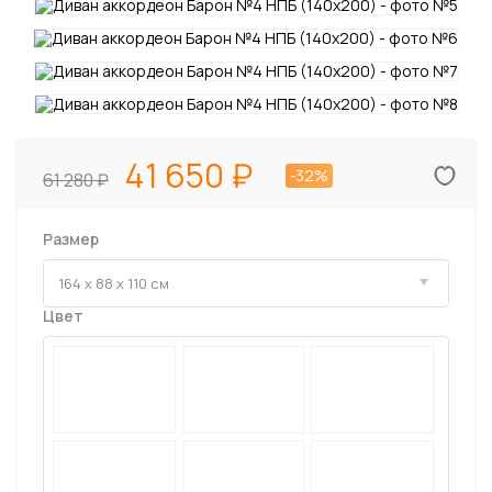
41 650
-32%
61 280
Размер
Цвет