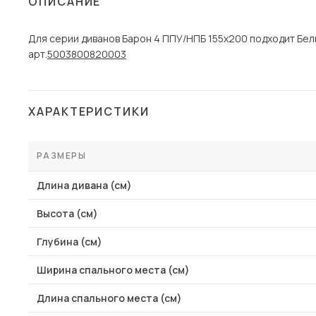
ОПИСАНИЕ
Столы и стулья
Для серии диванов Барон 4 ППУ/НПБ 155х200 подходит Бе
Шкафы и стеллажи
Пос
арт.
5003800820003
Комоды и тумбы
Вешалки и обувницы
Гарнитуры
ХАРАКТЕРИСТИКИ
РАЗМЕРЫ
Длина дивана (см)
Высота (см)
Глубина (см)
Ширина спального места (см)
Длина спального места (см)