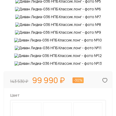
99 990
-30%
143 530
Цвет