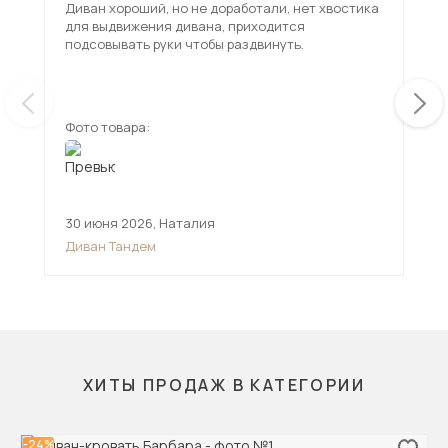
Диван хороший, но не доработали, нет хвостика
Взя
для выдвижения дивана, приходится
вар
подсовывать руки чтобы раздвинуть.
исп
чем
ещ
Фото товара:
Фот
30 июня 2026
,
Наталия
12 
Диван Тандем
Див
ХИТЫ ПРОДАЖ В КАТЕГОРИИ
-24%