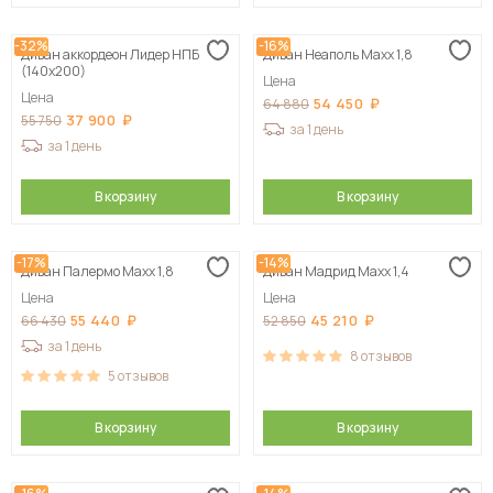
-32%
-16%
Диван аккордеон Лидер НПБ
Диван Неаполь Maxx 1,8
(140х200)
Цена
Цена
54 450
64 880
37 900
55 750
за 1 день
за 1 день
В корзину
В корзину
-17%
-14%
Диван Палермо Maxx 1,8
Диван Мадрид Maxx 1,4
Цена
Цена
55 440
45 210
66 430
52 850
за 1 день
8
отзывов
5
отзывов
В корзину
В корзину