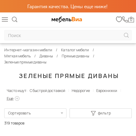
Гарантия качества. Цены еще ниже!
0
Интернет-магазин мебели
Каталог мебели
Мягкая мебель
Диваны
Прямые диваны
Зеленые прямые диваны
ЗЕЛЕНЫЕ ПРЯМЫЕ ДИВАНЫ
Часто ищут:
С быстрой доставкой
Недорогие
Еврокнижки
Еще
Сортировать
фильтр
По популярности
319 товаров
Сначала дешевые