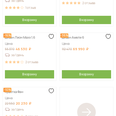
за 1 день
2
отзыва
1
отзыв
В корзину
В корзину
-16%
-38%
Диван Лион Maxx 1,6
Диван Амели 6
Цена
Цена
46 530
69 990
55 370
112 470
за 1 день
2
отзыва
В корзину
В корзину
-10%
Кушетка Фан
Цена
20 230
22 550
за 1 день