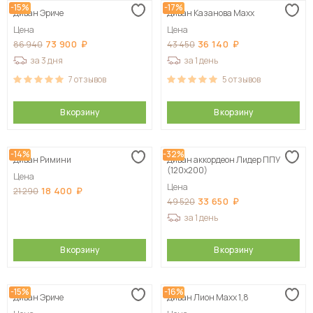
-15%
-17%
Диван Эриче
Диван Казанова Maxx
Сначала дорогие
Цена
Цена
73 900
36 140
86 940
43 450
за 3 дня
за 1 день
7
отзывов
5
отзывов
В корзину
В корзину
-14%
-32%
Диван Римини
Диван аккордеон Лидер ППУ
(120х200)
Цена
Цена
18 400
21 290
33 650
49 520
за 1 день
В корзину
В корзину
-15%
-16%
Диван Эриче
Диван Лион Maxx 1,8