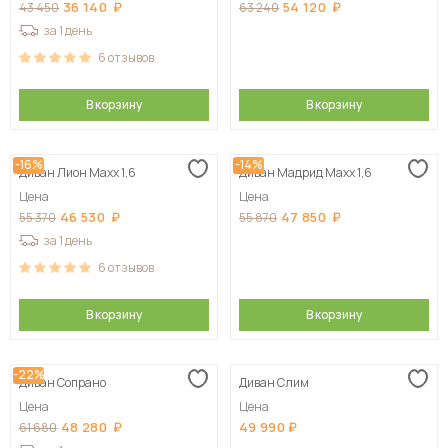
36 140
54 120
43 450
63 240
за 1 день
6
отзывов
В корзину
В корзину
-16%
-14%
Диван Лион Maxx 1,6
Диван Мадрид Maxx 1,6
Цена
Цена
46 530
47 850
55 370
55 870
за 1 день
6
отзывов
В корзину
В корзину
-22%
Диван Сопрано
Диван Слим
Цена
Цена
48 280
49 990
61 680