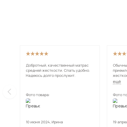
Добротный, качественный матрас
Обычны
средней жесткости. Спать удобно.
приемл
Надеюсь долго прослужит.
жестко
подошел
ещё
Пружин
их даж
Фото товара:
Фото то
матрас 
удобне
10 июня 2024
,
Ирина
19 апре