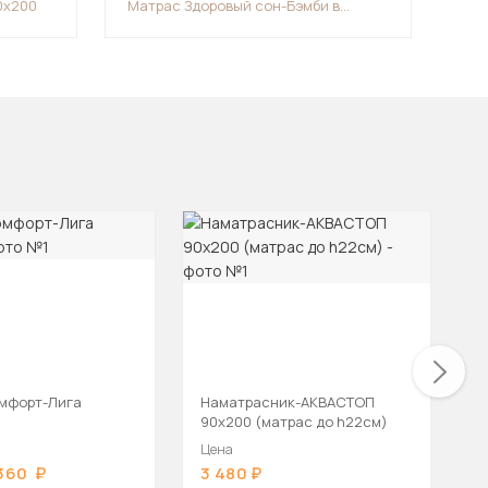
0х200
Матрас Здоровый сон-Бэмби в
Мат
скрутке 60х120
-
мфорт-Лига
Наматрасник-АКВАСТОП
М
90х200 (матрас до h22см)
9
Цена
Ц
 360
3 480
1