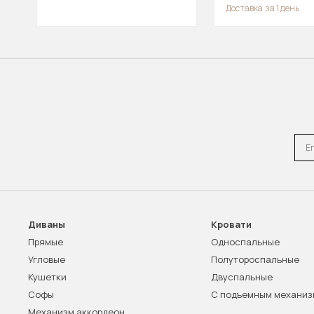
Доставка
за 1 день
Emai
Диваны
Кровати
Прямые
Односпальные
Угловые
Полутороспальные
Кушетки
Двуспальные
Софы
С подъемным механи
Механизм аккордеон