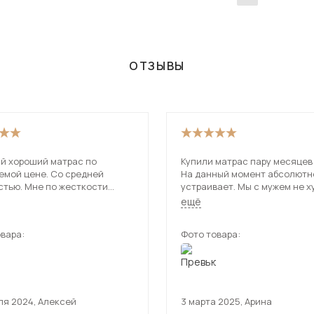
ОТЗЫВЫ
й хороший матрас по
Купили матрас пару месяцев
емой цене. Со средней
На данный момент абсолютн
стью. Мне по жесткости
устраивает. Мы с мужем не худые,
, спина не болит.
искали жёсткий матрас с бо
ещё
ные блоки не чувствуются,
нагрузкой на спальное место, спать
е не слышно. Заменил старый
очень комфортно. А как дочке
вара:
Фото товара:
на этот. Спать стало
нравится на нём прыгать
е.
ля 2024
,
Алексей
3 марта 2025
,
Арина