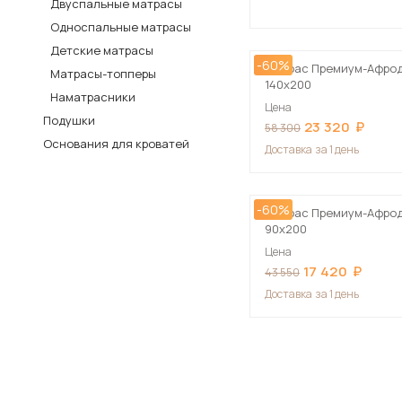
Двуспальные матрасы
Столы и стулья
Односпальные матрасы
Детские матрасы
Шкафы и стеллажи
-60%
Пос
Матрас Премиум-Афро
Матрасы-топперы
Комоды и тумбы
140х200
Наматрасники
Цена
Вешалки и обувницы
Подушки
23 320
58 300
Гарнитуры
Основания для кроватей
Доставка
за 1 день
-60%
Матрас Премиум-Афро
90х200
Цена
17 420
43 550
Доставка
за 1 день