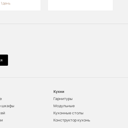
 1 день
ся
Кухни
е
Гарнитуры
е шкафы
Модульные
жей
Кухонные столы
ни
Конструктор кухонь