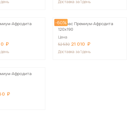
1 день
Доставка
за 1 день
-60%
емиум-Афродита
Матрас Премиум-Афродита
120х190
Цена
10
21 010
52 530
 мебель для гостиных
1 день
Доставка
за 1 день
емиум-Афродита
60