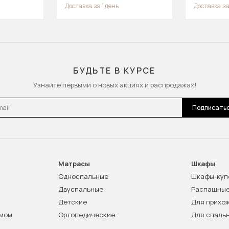
Доставка
за 1 день
Доставка
за
БУДЬТЕ В КУРСЕ
Узнайте первыми о новых акциях и распродажах!
l
Подписать
Матрасы
Шкафы
Односпальные
Шкафы-куп
Двуспальные
Распашны
Детские
Для прихо
змом
Ортопедические
Для спаль