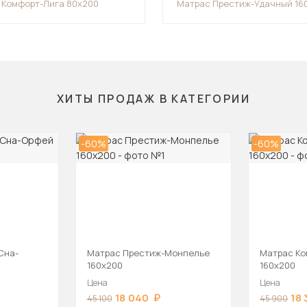
 Комфорт-Лига 80х200
Матрас Престиж-Удачный 16
ХИТЫ ПРОДАЖ В КАТЕГОРИИ
-60%
-60%
Сна-
Матрас Престиж-Монпелье
Матрас Ко
160х200
160х200
Цена
Цена
18 040
18
45 100
45 900