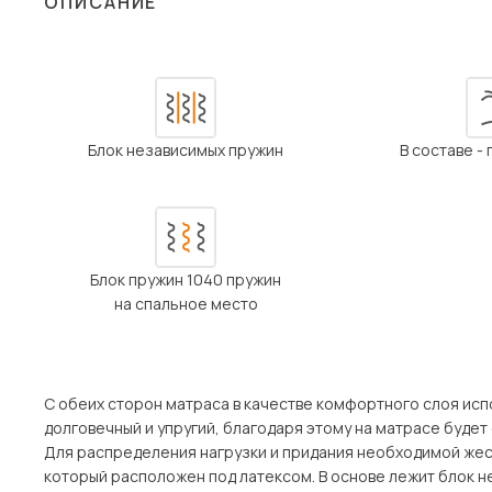
ОПИСАНИЕ
Столы и стулья
Шкафы и стеллажи
Пос
Комоды и тумбы
Вешалки и обувницы
Блок независимых пружин
В составе -
Гарнитуры
Блок пружин 1040 пружин
на спальное место
С обеих сторон матраса в качестве комфортного слоя исп
долговечный и упругий, благодаря этому на матрасе буде
Для распределения нагрузки и придания необходимой жес
который расположен под латексом. В основе лежит блок не