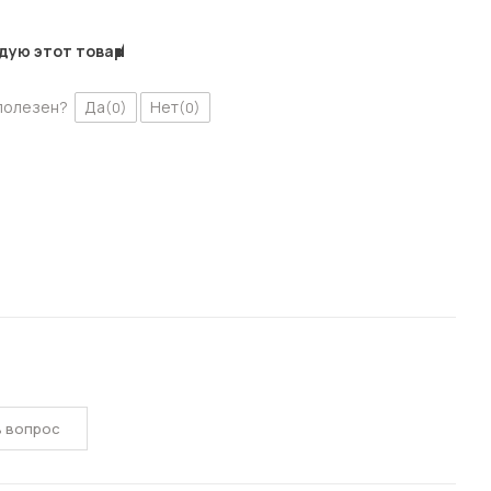
дую этот товар
полезен?
Да
Нет
(0)
(0)
ь вопрос