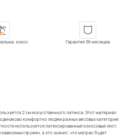
Посмотреть все шкафы
Посмотреть все кровати
мотреть все кухни и столовые группы
Все товары распродажи
Посмотреть все диваны
 пальма, кокос
Гарантия 36 месяцев
Посмотреть всю
ользуется 2 см искусственного латекса. Этот материал
т одинаково комфортно людям разных весовых категорий.
ткости используется латексированный кокосовый лист,
зависимых пружин, а это значит, что матрас будет