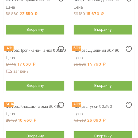
Цена
Цена
23 550
15 670
58 880
39 180
В корзину
В корзину
-4%
-60%
Матрас Тропикана-Панда 80х190
Матрас Душевный 80х190
Цена
Цена
17 030
14 760
17 740
36 900
за 1 день
В корзину
В корзину
-60%
-40%
Матрас Классик-Гамма 80х190
Матрас Тулон 80х190
Цена
Цена
10 460
26 060
26 150
43 430
В корзину
В корзину