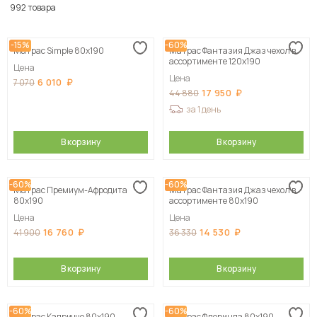
По популярности
992 товара
Сначала дешевые
-15%
-60%
Матрас Simple 80х190
Матрас Фантазия Джаз чехол в
Сначала дорогие
ассортименте 120х190
Цена
Цена
6 010
7 070
17 950
44 880
за 1 день
В корзину
В корзину
-60%
-60%
Матрас Премиум-Афродита
Матрас Фантазия Джаз чехол в
80х190
ассортименте 80х190
Цена
Цена
16 760
14 530
41 900
36 330
В корзину
В корзину
-60%
-60%
Матрас Каприччо 80х190
Матрас Флоринда 80х190