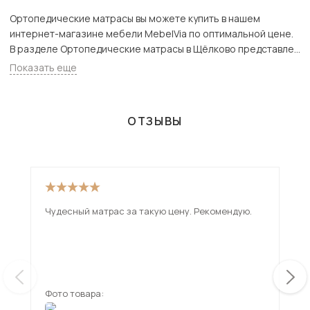
Ортопедические матрасы вы можете купить в нашем
интернет-магазине мебели MebelVia по оптимальной цене.
В разделе Ортопедические матрасы в Щёлково представлен
широкий ассортимент товаров с доставкой в Москве и
Показать еще
Подмосковью, включая Щёлково. Всего товаров в категории
«Ортопедические матрасы» - 992 шт.
ОТЗЫВЫ
Чудесный матрас за такую цену. Рекомендую.
Хор
При
пол
«ск
ещ
дос
нес
Фото товара:
Фот