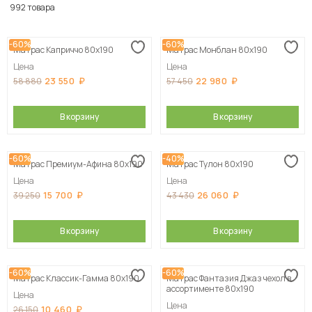
По популярности
992 товара
Сначала дешевые
-60%
-60%
Матрас Каприччо 80х190
Матрас Монблан 80х190
Сначала дорогие
Цена
Цена
23 550
22 980
58 880
57 450
В корзину
В корзину
-60%
-40%
Матрас Премиум-Афина 80х190
Матрас Тулон 80х190
Цена
Цена
15 700
26 060
39 250
43 430
В корзину
В корзину
-60%
-60%
Матрас Классик-Гамма 80х190
Матрас Фантазия Джаз чехол в
ассортименте 80х190
Цена
Цена
10 460
26 150