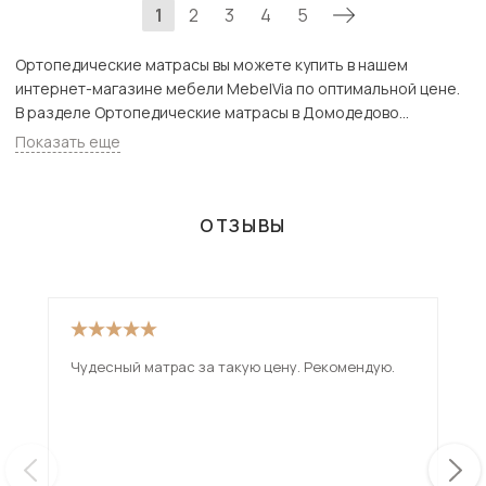
1
2
3
4
5
Ортопедические матрасы вы можете купить в нашем
интернет-магазине мебели MebelVia по оптимальной цене.
В разделе Ортопедические матрасы в Домодедово
представлен широкий ассортимент товаров с доставкой в
Показать еще
Москве и Подмосковью, включая Домодедово. Всего
товаров в категории «Ортопедические матрасы» - 992 шт.
ОТЗЫВЫ
Чудесный матрас за такую цену. Рекомендую.
Хор
При
пол
«ск
ещ
дос
нес