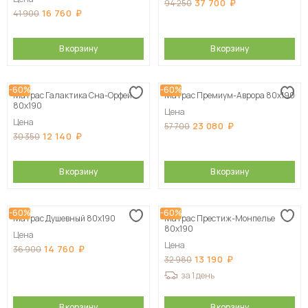
37 700
94 250
16 760
41 900
В корзину
В корзину
-60%
-60%
Матрас Галактика Сна-Орфей
Матрас Премиум-Аврора 80х190
80х190
Цена
Цена
23 080
57 700
12 140
30 350
В корзину
В корзину
-60%
-60%
Матрас Душевный 80х190
Матрас Престиж-Монпелье
80х190
Цена
Цена
14 760
36 900
13 190
32 980
за 1 день
В корзину
В корзину