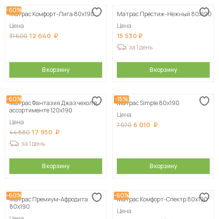
-60%
Матрас Комфорт-Лига 80х190
Матрас Престиж-Нежный 80х190
Цена
Цена
12 640
15 530
31 600
за 1 день
В корзину
В корзину
-60%
-15%
Матрас Фантазия Джаз чехол в
Матрас Simple 80х190
ассортименте 120х190
Цена
Цена
6 010
7 070
17 950
44 880
за 1 день
В корзину
В корзину
-60%
-60%
Матрас Премиум-Афродита
Матрас Комфорт-Спектр 80х190
80х190
Цена
Цена