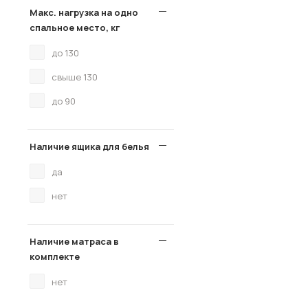
Макс. нагрузка на одно
спальное место, кг
до 130
свыше 130
до 90
Наличие ящика для белья
да
нет
Наличие матраса в
комплекте
нет