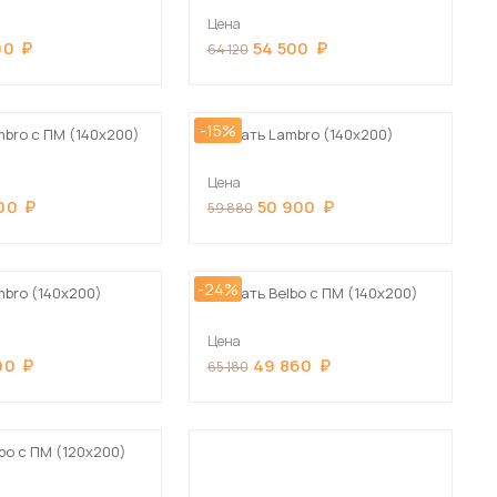
Цена
00
54 500
64 120
-15%
mbro с ПМ (140х200)
Кровать Lambro (140х200)
Цена
100
50 900
59 880
-24%
mbro (140х200)
Кровать Belbo с ПМ (140х200)
Цена
00
49 860
65 180
bo с ПМ (120х200)