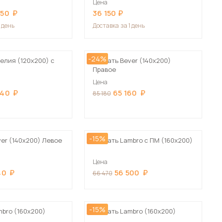
Цена
Сначала дорогие
650
36 150
1 день
Доставка
за 1 день
-24%
елия (120х200) с
Кровать Bever (140х200)
Правое
 мебель для гостиных
Цена
240
65 160
85 180
-15%
ver (140х200) Левое
Кровать Lambro с ПМ (160х200)
Цена
40
56 500
66 470
-15%
mbro (160х200)
Кровать Lambro (160х200)