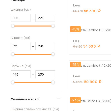
Цена
Ширина (см)
56 500
66 470
—
-15%
Кровать Lambro (160х2
Высота (см)
Цена
54 500
—
64 120
-15%
Кровать Lambro (140х2
Глубина (см)
—
Цена
50 900
59 880
Спальное место
-24%
Кровать Belbo (140х200
Ширина спального места (см)