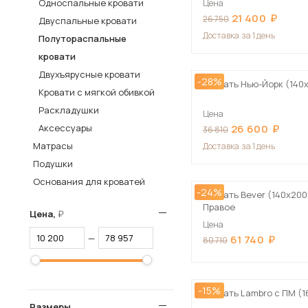
Односпальные кровати
Цена
21 400
Столы и стулья
26 750
Двуспальные кровати
Доставка
за 1 день
Полутораспальные
Шкафы и стеллажи
Пос
кровати
Комоды и тумбы
Двухъярусные кровати
-28%
Вешалки и обувницы
Кровать Нью-Йорк (140
Кровати с мягкой обивкой
Гарнитуры
Раскладушки
Цена
Аксессуары
26 600
36 810
Матрасы
Доставка
за 1 день
Подушки
Основания для кроватей
-24%
Кровать Bever (140х200
Правое
Цена,
Цена
—
61 740
80 710
-15%
Кровать Lambro с ПМ (
Размеры