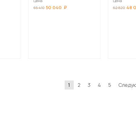
Цена
Цена
50 040
48 
65 410
62 820
1
2
3
4
5
Следу